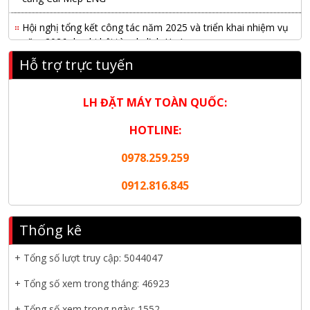
Hội nghị tổng kết công tác năm 2025 và triển khai nhiệm vụ
năm 2026 do chi hội tàu du lịch Hạ Long
Hỗ trợ trực tuyến
NANIBI khai trương văn phòng Ninh Bình & kỷ niệm 15 năm
phát triển bền vững
LH ĐẶT MÁY TOÀN QUỐC:
Tập đoàn Công nghiệp nặng Sơn Đông tổ chức Hội nghị đối
tác toàn cầu tại Jakarta
HOTLINE:
Nanibi Cung Cấp Động Cơ Weichai Cho Tàu Vận Tải Minh
0978.259.259
Tú 29
0912.816.845
KHAI XUÂN 2026 – KHỞI ĐẦU MAY MẮN, VỮNG BƯỚC
THÀNH CÔNG
Thống kê
THƯ CHÚC MỪNG NĂM MỚI 2026
+ Tổng số lượt truy cập:
5044047
NANIBI VIỆT NAM YEAR END PARTY 2025 – ĐỒNG HÀNH
+ Tổng số xem trong tháng: 46923
CÙNG PHÁT TRIỂN
+ Tổng số xem trong ngày: 1552