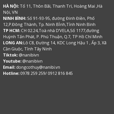
HÀ NỘI:
Tổ 11, Thôn Bãi, Thanh Trì, Hoàng Mai ,Hà
Nội, VN
NINH BÌNH:
Số 91-93-95, đường Đinh Điền, Phố
12,P.Đông Thành, Tp. Ninh BÌnh,Tỉnh Ninh Bình
TP HCM:
CH 02.24,Toà nhà D’VELA,Số 1177,đường
Huỳnh Tấn Phát, P. Phú Thuận, Q.7, TP Hồ Chí Minh
LONG AN:
Lô C8, Đường 14, KDC Long Hậu 1 , Ấp 3, Xã
Cần Giuộc, Tỉnh Tây Ninh
Tiktok:
@nanibivn
Youtube:
@nanibivn
Email:
dongcothuy@nanibi.vn
Hotline:
0978 259 259/ 0912 816 845