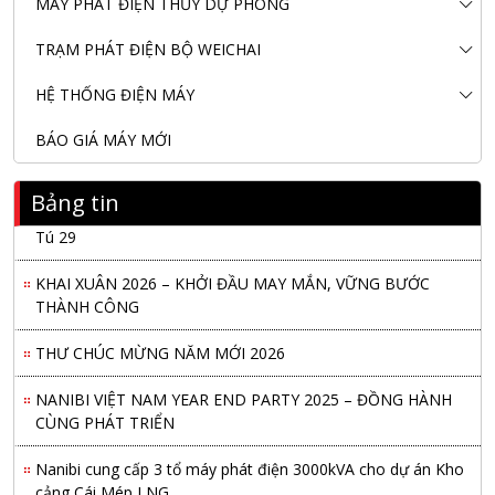
MÁY PHÁT ĐIỆN THỦY DỰ PHÒNG
TRẠM PHÁT ĐIỆN BỘ WEICHAI
HỆ THỐNG ĐIỆN MÁY
BÁO GIÁ MÁY MỚI
Bảng tin
Nanibi Cung Cấp Động Cơ Weichai Cho Tàu Vận Tải Minh
Tú 29
KHAI XUÂN 2026 – KHỞI ĐẦU MAY MẮN, VỮNG BƯỚC
THÀNH CÔNG
THƯ CHÚC MỪNG NĂM MỚI 2026
NANIBI VIỆT NAM YEAR END PARTY 2025 – ĐỒNG HÀNH
CÙNG PHÁT TRIỂN
Nanibi cung cấp 3 tổ máy phát điện 3000kVA cho dự án Kho
cảng Cái Mép LNG