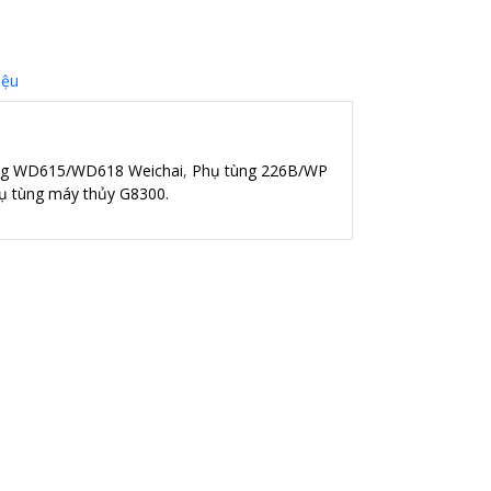
iệu
ng WD615/WD618 Weichai
,
Phụ tùng 226B/WP
ụ tùng máy thủy G8300.