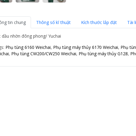
ông tin chung
Thông số kĩ thuật
Kích thước lắp đặt
Tài l
c dầu nhờn đông phong/ Yuchai
gs:
Phụ tùng 6160 Weichai
,
Phụ tùng máy thủy 6170 Weichai
,
Phụ tù
ichai
,
Phụ tùng CW200/CW250 Weichai
,
Phụ tùng máy thủy G128
,
Ph