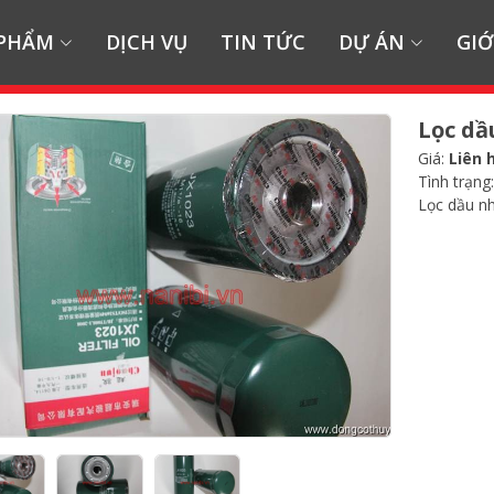
 PHẨM
DỊCH VỤ
TIN TỨC
DỰ ÁN
GIỚ
Lọc dầ
Giá:
Liên 
Tình trạng
Lọc dầu n