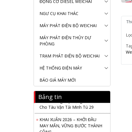
ĐỘNG CƠ DIESEL WEICHAI
NGƯ CỤ KHAI THÁC
Th
MÁY PHÁT ĐIỆN BỘ WEICHAI
Lọ
MÁY PHÁT ĐIỆN THỦY DỰ
PHÒNG
Ta
We
TRẠM PHÁT ĐIỆN BỘ WEICHAI
HỆ THỐNG ĐIỆN MÁY
BÁO GIÁ MÁY MỚI
Bảng tin
Nanibi Cung Cấp Động Cơ Weichai
Cho Tàu Vận Tải Minh Tú 29
KHAI XUÂN 2026 – KHỞI ĐẦU
MAY MẮN, VỮNG BƯỚC THÀNH
CÔNG