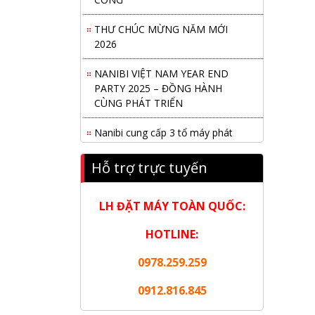
THƯ CHÚC MỪNG NĂM MỚI
2026
NANIBI VIỆT NAM YEAR END
PARTY 2025 – ĐỒNG HÀNH
CÙNG PHÁT TRIỂN
Nanibi cung cấp 3 tổ máy phát
điện 3000kVA cho dự án Kho cảng
Cái Mép LNG
Hỗ trợ trực tuyến
Hội nghị tổng kết công tác năm
2025 và triển khai nhiệm vụ năm
LH ĐẶT MÁY TOÀN QUỐC:
2026 do chi hội tàu du lịch Hạ
Long
HOTLINE:
NANIBI khai trương văn phòng
0978.259.259
Ninh Bình & kỷ niệm 15 năm phát
0912.816.845
triển bền vững