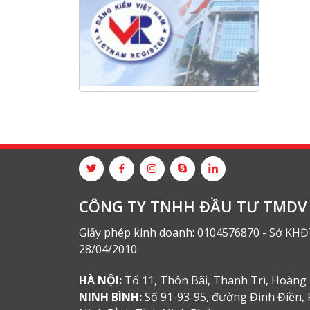
Hội nghị tổng kết công tác năm
2025 và triển khai nhiệm vụ năm
2026 do chi hội tàu du lịch Hạ
Long
NANIBI khai trương văn phòng
Ninh Bình & kỷ niệm 15 năm phát
triển bền vững
Tập đoàn Công nghiệp nặng Sơn
Đông tổ chức Hội nghị đối tác
toàn cầu tại Jakarta
CÔNG TY TNHH ĐẦU TƯ TMDV 
Giấy phép kinh doanh: 0104576870 - Sở KHĐ
28/04/2010
HÀ NỘI:
Tổ 11, Thôn Bãi, Thanh Trì, Hoàng 
NINH BÌNH:
Số 91-93-95, đường Đinh Điền, 