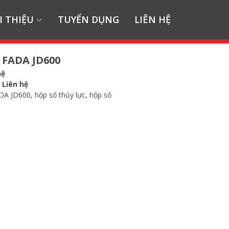
I THIỆU
TUYỂN DỤNG
LIÊN HỆ
 FADA JD600
hệ
:
Liên hệ
A JD600, hộp số thủy lực, hộp số