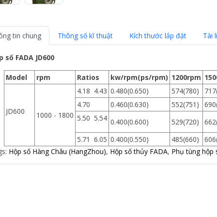
ông tin chung
Thông số kĩ thuật
Kích thước lắp đặt
Tài l
p số FADA JD600
Model
rpm
Ratios
kw/rpm(ps/rpm)
1200rpm
150
4.18 4.43
0.480(0.650)
574(780)
717
4.70
0.460(0.630)
552(751)
690
JD600
1000 - 1800
5.50 5.54
0.400(0.600)
529(720)
662
5.71 6.05
0.400(0.550)
485(660)
606
gs:
Hộp số Hàng Châu (HangZhou)
,
Hộp số thủy FADA
,
Phụ tùng hộp 