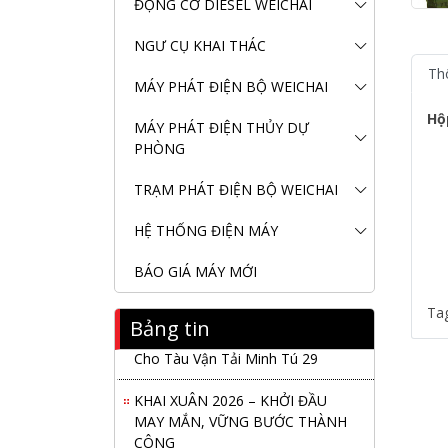
ĐỘNG CƠ DIESEL WEICHAI
NGƯ CỤ KHAI THÁC
Th
MÁY PHÁT ĐIỆN BỘ WEICHAI
Hộ
MÁY PHÁT ĐIỆN THỦY DỰ
PHÒNG
TRẠM PHÁT ĐIỆN BỘ WEICHAI
HỆ THỐNG ĐIỆN MÁY
BÁO GIÁ MÁY MỚI
Ta
Bảng tin
Nanibi Cung Cấp Động Cơ Weichai
Cho Tàu Vận Tải Minh Tú 29
KHAI XUÂN 2026 – KHỞI ĐẦU
MAY MẮN, VỮNG BƯỚC THÀNH
CÔNG