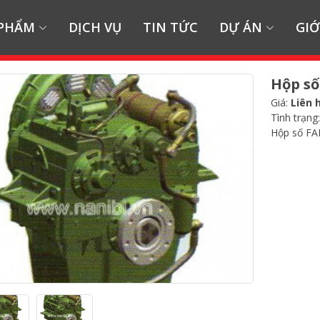
 PHẨM
DỊCH VỤ
TIN TỨC
DỰ ÁN
GIỚ
Hộp số
Giá:
Liên 
Tình trạng
Hộp số FAD