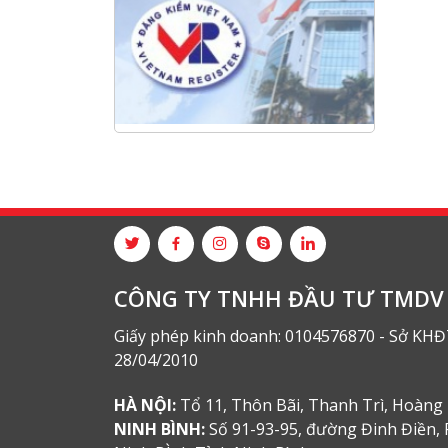
Hội nghị tổng kết công tác năm
2025 và triển khai nhiệm vụ năm
2026 do chi hội tàu du lịch Hạ
Long
NANIBI khai trương văn phòng
Ninh Bình & kỷ niệm 15 năm phát
triển bền vững
Tập đoàn Công nghiệp nặng Sơn
Đông tổ chức Hội nghị đối tác
toàn cầu tại Jakarta
CÔNG TY TNHH ĐẦU TƯ TMDV 
Giấy phép kinh doanh: 0104576870 - Sở KHĐ
28/04/2010
HÀ NỘI:
Tổ 11, Thôn Bãi, Thanh Trì, Hoàng 
NINH BÌNH:
Số 91-93-95, đường Đinh Điền, 