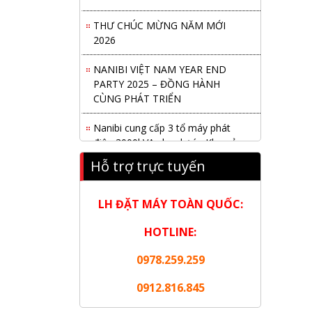
THƯ CHÚC MỪNG NĂM MỚI
2026
NANIBI VIỆT NAM YEAR END
PARTY 2025 – ĐỒNG HÀNH
CÙNG PHÁT TRIỂN
Nanibi cung cấp 3 tổ máy phát
điện 3000kVA cho dự án Kho cảng
Cái Mép LNG
Hỗ trợ trực tuyến
Hội nghị tổng kết công tác năm
2025 và triển khai nhiệm vụ năm
LH ĐẶT MÁY TOÀN QUỐC:
2026 do chi hội tàu du lịch Hạ
Long
HOTLINE:
NANIBI khai trương văn phòng
0978.259.259
Ninh Bình & kỷ niệm 15 năm phát
triển bền vững
0912.816.845