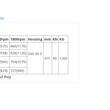
iệu
0rpm
1800rpm
Housing
mm
KN
KG
(975)
860(1170)
(938)
828(1126)
SAE 00 0
415
90
1300
(900)
794(1079)
(824)
727(989)
số thủy