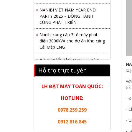
NANIBI VIỆT NAM YEAR END
PARTY 2025 – ĐỒNG HÀNH
CÙNG PHÁT TRIỂN
Nanibi cung cấp 3 tổ máy phát
điện 3000kVA cho dự án Kho cảng
Cái Mép LNG
Hội nghị tổng kết công tác năm
2025 và triển khai nhiệm vụ năm
NA
Hỗ trợ trực tuyến
2026 do chi hội tàu du lịch Hạ
loạ
Long
Với
LH ĐẶT MÁY TOÀN QUỐC:
tốt
NANIBI khai trương văn phòng
Ninh Bình & kỷ niệm 15 năm phát
HOTLINE:
- Đ
triển bền vững
- C
0978.259.259
Tập đoàn Công nghiệp nặng Sơn
Đông tổ chức Hội nghị đối tác
- G
0912.816.845
toàn cầu tại Jakarta
- S