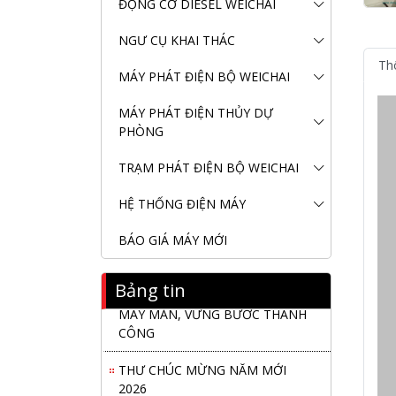
ĐỘNG CƠ DIESEL WEICHAI
NGƯ CỤ KHAI THÁC
Th
MÁY PHÁT ĐIỆN BỘ WEICHAI
MÁY PHÁT ĐIỆN THỦY DỰ
PHÒNG
TRẠM PHÁT ĐIỆN BỘ WEICHAI
HỆ THỐNG ĐIỆN MÁY
Nanibi Cung Cấp Động Cơ Weichai
BÁO GIÁ MÁY MỚI
Cho Tàu Vận Tải Minh Tú 29
Bảng tin
KHAI XUÂN 2026 – KHỞI ĐẦU
MAY MẮN, VỮNG BƯỚC THÀNH
CÔNG
THƯ CHÚC MỪNG NĂM MỚI
2026