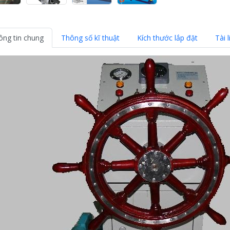
ông tin chung
Thông số kĩ thuật
Kích thước lắp đặt
Tài l