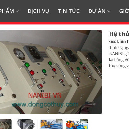
 PHẨM
DỊCH VỤ
TIN TỨC
DỰ ÁN
GIỚ
Hệ thủ
Giá:
Liên 
Tình trạng
NANIBI giớ
lái bằng Vô
tàu sông v