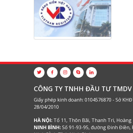
Long
NANIBI khai trương văn phòng
Ninh Bình & kỷ niệm 15 năm phát
triển bền vững
Tập đoàn Công nghiệp nặng Sơn
Đông tổ chức Hội nghị đối tác
toàn cầu tại Jakarta
CÔNG TY TNHH ĐẦU TƯ TMDV 
Giấy phép kinh doanh: 0104576870 - Sở KHĐ
28/04/2010
HÀ NỘI:
Tổ 11, Thôn Bãi, Thanh Trì, Hoàng 
NINH BÌNH:
Số 91-93-95, đường Đinh Điền, 