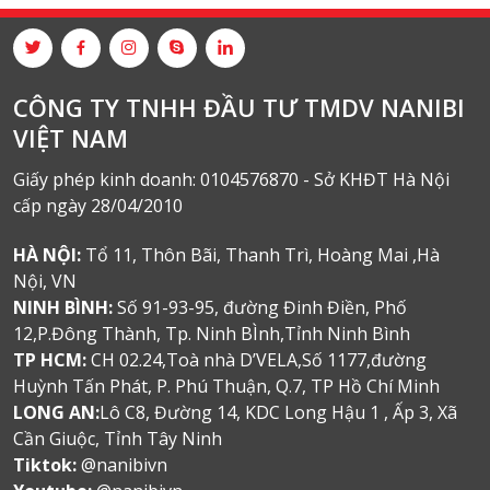
CÔNG TY TNHH ĐẦU TƯ TMDV NANIBI
VIỆT NAM
Giấy phép kinh doanh: 0104576870 - Sở KHĐT Hà Nội
cấp ngày 28/04/2010
HÀ NỘI:
Tổ 11, Thôn Bãi, Thanh Trì, Hoàng Mai ,Hà
Nội, VN
NINH BÌNH:
Số 91-93-95, đường Đinh Điền, Phố
12,P.Đông Thành, Tp. Ninh BÌnh,Tỉnh Ninh Bình
TP HCM:
CH 02.24,Toà nhà D’VELA,Số 1177,đường
Huỳnh Tấn Phát, P. Phú Thuận, Q.7, TP Hồ Chí Minh
LONG AN:
Lô C8, Đường 14, KDC Long Hậu 1 , Ấp 3, Xã
Cần Giuộc, Tỉnh Tây Ninh
Tiktok:
@nanibivn