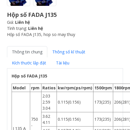
Hộp số FADA J135
Giá:
Liên hệ
Tình trạng:
Liên hệ
Hộp số FADA J135, hop so may thuy
Thông tin chung
Thông số kĩ thuật
Kích thước lắp đặt
Tài liệu
Hộp số FADA J135
Model
rpm
Ratios
kw/rpm(ps/rpm)
1500rpm
1800rp
2.03
2.59
0.115(0.156)
173(235)
206(281
3.04
3.62
750
0.115(0.156)
173(235)
206(281
4.11
-
J 135 A