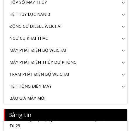
HỘP SỐ MÁY THỦY
HỆ THỦY LỰC NANIBI
ĐỘNG CƠ DIESEL WEICHAI
NGƯ CỤ KHAI THÁC
MÁY PHÁT ĐIỆN BỘ WEICHAI
MÁY PHÁT ĐIỆN THỦY DỰ PHÒNG
TRẠM PHÁT ĐIỆN BỘ WEICHAI
HỆ THỐNG ĐIỆN MÁY
BÁO GIÁ MÁY MỚI
Bảng tin
Nanibi Cung Cấp Động Cơ Weichai Cho Tàu Vận Tải Minh
Tú 29