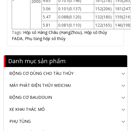
4.65
0.107(0.146)
161(218)
193(263
2000
5.06
0.101(0.137)
152(206)
181(247
5.47
0.088(0.120)
132(180)
159(216
5.81
0.081(0.110)
122(165)
146(198
Tags:
Hộp số Hàng Châu (HangZhou)
,
Hộp số thủy
FADA
,
Phụ tùng hộp số thủy
Danh mục sản phẩm
ĐỘNG CƠ DÙNG CHO TÀU THỦY
MÁY PHÁT ĐIỆN THỦY WEICHAI
ĐỘNG CƠ BAUDOUIN
XE KHAI THÁC MỎ
PHỤ TÙNG