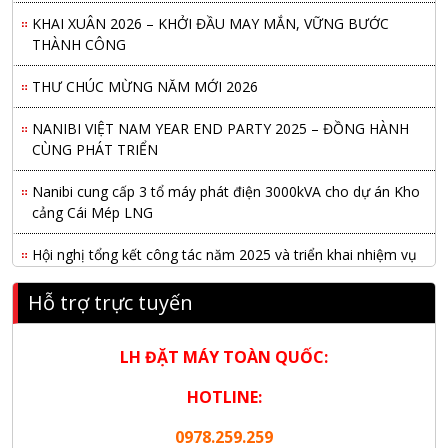
KHAI XUÂN 2026 – KHỞI ĐẦU MAY MẮN, VỮNG BƯỚC
THÀNH CÔNG
THƯ CHÚC MỪNG NĂM MỚI 2026
NANIBI VIỆT NAM YEAR END PARTY 2025 – ĐỒNG HÀNH
CÙNG PHÁT TRIỂN
Nanibi cung cấp 3 tổ máy phát điện 3000kVA cho dự án Kho
cảng Cái Mép LNG
Hội nghị tổng kết công tác năm 2025 và triển khai nhiệm vụ
năm 2026 do chi hội tàu du lịch Hạ Long
Hỗ trợ trực tuyến
NANIBI khai trương văn phòng Ninh Bình & kỷ niệm 15 năm
phát triển bền vững
LH ĐẶT MÁY TOÀN QUỐC:
Tập đoàn Công nghiệp nặng Sơn Đông tổ chức Hội nghị đối
HOTLINE:
tác toàn cầu tại Jakarta
0978.259.259
Nanibi Cung Cấp Động Cơ Weichai Cho Tàu Vận Tải Minh