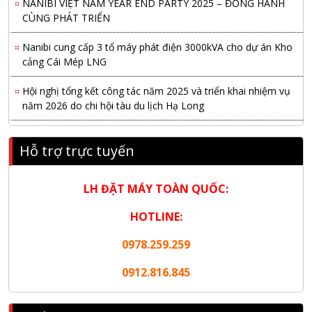
CÙNG PHÁT TRIỂN
Nanibi cung cấp 3 tổ máy phát điện 3000kVA cho dự án Kho
cảng Cái Mép LNG
Hội nghị tổng kết công tác năm 2025 và triển khai nhiệm vụ
năm 2026 do chi hội tàu du lịch Hạ Long
NANIBI khai trương văn phòng Ninh Bình & kỷ niệm 15 năm
phát triển bền vững
Hỗ trợ trực tuyến
Tập đoàn Công nghiệp nặng Sơn Đông tổ chức Hội nghị đối
LH ĐẶT MÁY TOÀN QUỐC:
tác toàn cầu tại Jakarta
HOTLINE:
Nanibi Cung Cấp Động Cơ Weichai Cho Tàu Vận Tải Minh
Tú 29
0978.259.259
KHAI XUÂN 2026 – KHỞI ĐẦU MAY MẮN, VỮNG BƯỚC
0912.816.845
THÀNH CÔNG
THƯ CHÚC MỪNG NĂM MỚI 2026