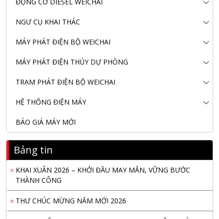
ĐỘNG CƠ DIESEL WEICHAI
NGƯ CỤ KHAI THÁC
MÁY PHÁT ĐIỆN BỘ WEICHAI
MÁY PHÁT ĐIỆN THỦY DỰ PHÒNG
TRẠM PHÁT ĐIỆN BỘ WEICHAI
HỆ THỐNG ĐIỆN MÁY
BÁO GIÁ MÁY MỚI
Nanibi Cung Cấp Động Cơ Weichai Cho Tàu Vận Tải Minh
Tú 29
Bảng tin
KHAI XUÂN 2026 – KHỞI ĐẦU MAY MẮN, VỮNG BƯỚC
THÀNH CÔNG
THƯ CHÚC MỪNG NĂM MỚI 2026
NANIBI VIỆT NAM YEAR END PARTY 2025 – ĐỒNG HÀNH