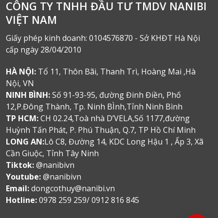
CÔNG TY TNHH ĐẦU TƯ TMDV NANIBI
VIỆT NAM
Giấy phép kinh doanh: 0104576870 - Sở KHĐT Hà Nội
cấp ngày 28/04/2010
HÀ NỘI:
Tổ 11, Thôn Bãi, Thanh Trì, Hoàng Mai ,Hà
Nội, VN
NINH BÌNH:
Số 91-93-95, đường Đinh Điền, Phố
12,P.Đông Thành, Tp. Ninh BÌnh,Tỉnh Ninh Bình
TP HCM:
CH 02.24,Toà nhà D’VELA,Số 1177,đường
Huỳnh Tấn Phát, P. Phú Thuận, Q.7, TP Hồ Chí Minh
LONG AN:
Lô C8, Đường 14, KDC Long Hậu 1 , Ấp 3, Xã
Cần Giuộc, Tỉnh Tây Ninh
Tiktok:
@nanibivn
Youtube:
@nanibivn
Email:
dongcothuy@nanibi.vn
Hotline:
0978 259 259/ 0912 816 845