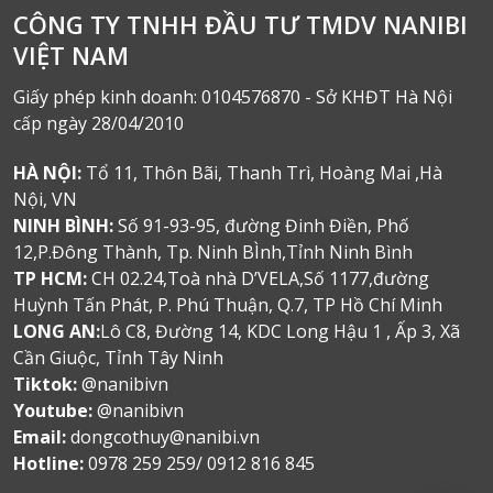
CÔNG TY TNHH ĐẦU TƯ TMDV NANIBI
VIỆT NAM
Giấy phép kinh doanh: 0104576870 - Sở KHĐT Hà Nội
cấp ngày 28/04/2010
HÀ NỘI:
Tổ 11, Thôn Bãi, Thanh Trì, Hoàng Mai ,Hà
Nội, VN
NINH BÌNH:
Số 91-93-95, đường Đinh Điền, Phố
12,P.Đông Thành, Tp. Ninh BÌnh,Tỉnh Ninh Bình
TP HCM:
CH 02.24,Toà nhà D’VELA,Số 1177,đường
Huỳnh Tấn Phát, P. Phú Thuận, Q.7, TP Hồ Chí Minh
LONG AN:
Lô C8, Đường 14, KDC Long Hậu 1 , Ấp 3, Xã
Cần Giuộc, Tỉnh Tây Ninh
Tiktok:
@nanibivn
Youtube:
@nanibivn
Email:
dongcothuy@nanibi.vn
Hotline:
0978 259 259/ 0912 816 845