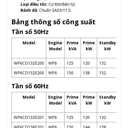
Loại điều tốc
: Cơ khí/điện tử.
Bánh đà
: Chuẩn SAE3/11.5.
Bảng thông số công suất
Tần số 50Hz
Model
Engine
Prime
Prime
Standby
Dis
Model
kVA
kW
kW
WP6CD132E200
WP6
125
120
132
6.8
WP6CD152E200
WP6
150
138
152
6.8
Tần số 60Hz
Model
Engine
Prime
Prime
Standby
Dis
Model
kVA
kW
kW
WP6CD132E201
WP6
125
120
132
6.8
WP6CD158E201
WP6
150
144
158
6.8