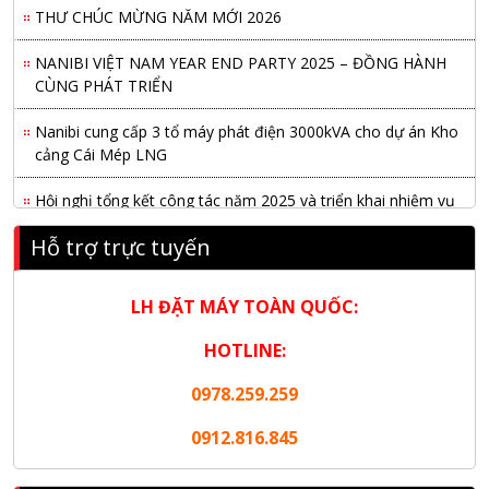
THƯ CHÚC MỪNG NĂM MỚI 2026
NANIBI VIỆT NAM YEAR END PARTY 2025 – ĐỒNG HÀNH
CÙNG PHÁT TRIỂN
Nanibi cung cấp 3 tổ máy phát điện 3000kVA cho dự án Kho
cảng Cái Mép LNG
Hội nghị tổng kết công tác năm 2025 và triển khai nhiệm vụ
năm 2026 do chi hội tàu du lịch Hạ Long
Hỗ trợ trực tuyến
NANIBI khai trương văn phòng Ninh Bình & kỷ niệm 15 năm
phát triển bền vững
LH ĐẶT MÁY TOÀN QUỐC:
Tập đoàn Công nghiệp nặng Sơn Đông tổ chức Hội nghị đối
HOTLINE:
tác toàn cầu tại Jakarta
0978.259.259
Nanibi Cung Cấp Động Cơ Weichai Cho Tàu Vận Tải Minh
Tú 29
0912.816.845
KHAI XUÂN 2026 – KHỞI ĐẦU MAY MẮN, VỮNG BƯỚC