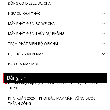
ĐỘNG CƠ DIESEL WEICHAI
NGƯ CỤ KHAI THÁC
MÁY PHÁT ĐIỆN BỘ WEICHAI
MÁY PHÁT ĐIỆN THỦY DỰ PHÒNG
TRẠM PHÁT ĐIỆN BỘ WEICHAI
HỆ THỐNG ĐIỆN MÁY
BÁO GIÁ MÁY MỚI
Bảng tin
Nanibi Cung Cấp Động Cơ Weichai Cho Tàu Vận Tải Minh
Tú 29
KHAI XUÂN 2026 – KHỞI ĐẦU MAY MẮN, VỮNG BƯỚC
THÀNH CÔNG