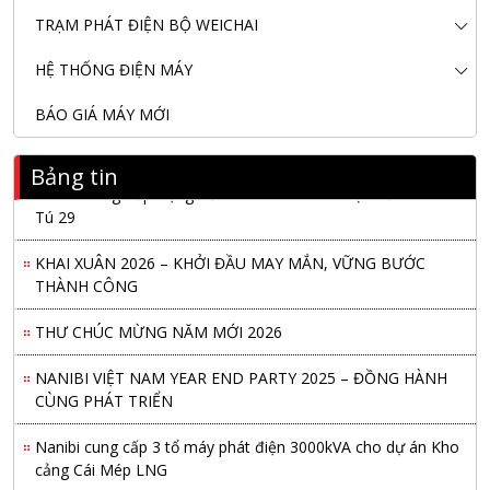
TRẠM PHÁT ĐIỆN BỘ WEICHAI
HỆ THỐNG ĐIỆN MÁY
BÁO GIÁ MÁY MỚI
Bảng tin
Nanibi Cung Cấp Động Cơ Weichai Cho Tàu Vận Tải Minh
Tú 29
KHAI XUÂN 2026 – KHỞI ĐẦU MAY MẮN, VỮNG BƯỚC
THÀNH CÔNG
THƯ CHÚC MỪNG NĂM MỚI 2026
NANIBI VIỆT NAM YEAR END PARTY 2025 – ĐỒNG HÀNH
CÙNG PHÁT TRIỂN
Nanibi cung cấp 3 tổ máy phát điện 3000kVA cho dự án Kho
cảng Cái Mép LNG