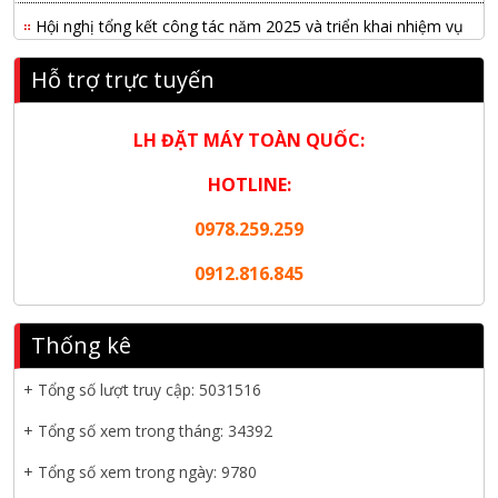
Hội nghị tổng kết công tác năm 2025 và triển khai nhiệm vụ
năm 2026 do chi hội tàu du lịch Hạ Long
Hỗ trợ trực tuyến
NANIBI khai trương văn phòng Ninh Bình & kỷ niệm 15 năm
phát triển bền vững
LH ĐẶT MÁY TOÀN QUỐC:
Tập đoàn Công nghiệp nặng Sơn Đông tổ chức Hội nghị đối
HOTLINE:
tác toàn cầu tại Jakarta
0978.259.259
Nanibi Cung Cấp Động Cơ Weichai Cho Tàu Vận Tải Minh
Tú 29
0912.816.845
KHAI XUÂN 2026 – KHỞI ĐẦU MAY MẮN, VỮNG BƯỚC
THÀNH CÔNG
Thống kê
THƯ CHÚC MỪNG NĂM MỚI 2026
+ Tổng số lượt truy cập:
5031516
NANIBI VIỆT NAM YEAR END PARTY 2025 – ĐỒNG HÀNH
+ Tổng số xem trong tháng: 34392
CÙNG PHÁT TRIỂN
+ Tổng số xem trong ngày: 9780
Nanibi cung cấp 3 tổ máy phát điện 3000kVA cho dự án Kho