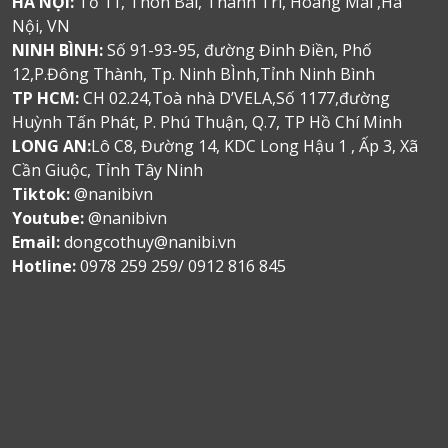
HÀ NỘI:
Tổ 11, Thôn Bãi, Thanh Trì, Hoàng Mai ,Hà
Nội, VN
NINH BÌNH:
Số 91-93-95, đường Đinh Điền, Phố
12,P.Đông Thành, Tp. Ninh BÌnh,Tỉnh Ninh Bình
TP HCM:
CH 02.24,Toà nhà D’VELA,Số 1177,đường
Huỳnh Tấn Phát, P. Phú Thuận, Q.7, TP Hồ Chí Minh
LONG AN:
Lô C8, Đường 14, KDC Long Hậu 1 , Ấp 3, Xã
Cần Giuộc, Tỉnh Tây Ninh
Tiktok:
@nanibivn
Youtube:
@nanibivn
Email:
dongcothuy@nanibi.vn
Hotline:
0978 259 259/ 0912 816 845