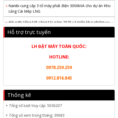
Nanibi cung cấp 3 tổ máy phát điện 3000kVA cho dự án Kho
cảng Cái Mép LNG
Hội nghị tổng kết công tác năm 2025 và triển khai nhiệm vụ
năm 2026 do chi hội tàu du lịch Hạ Long
Hỗ trợ trực tuyến
NANIBI khai trương văn phòng Ninh Bình & kỷ niệm 15 năm
phát triển bền vững
LH ĐẶT MÁY TOÀN QUỐC:
Tập đoàn Công nghiệp nặng Sơn Đông tổ chức Hội nghị đối
HOTLINE:
tác toàn cầu tại Jakarta
0978.259.259
Nanibi Cung Cấp Động Cơ Weichai Cho Tàu Vận Tải Minh
Tú 29
0912.816.845
KHAI XUÂN 2026 – KHỞI ĐẦU MAY MẮN, VỮNG BƯỚC
THÀNH CÔNG
Thống kê
THƯ CHÚC MỪNG NĂM MỚI 2026
+ Tổng số lượt truy cập:
5036207
+ Tổng số xem trong tháng: 39083
NANIBI VIỆT NAM YEAR END PARTY 2025 – ĐỒNG HÀNH