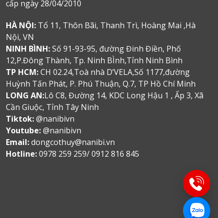
cấp ngày 28/04/2010
HÀ NỘI:
Tổ 11, Thôn Bãi, Thanh Trì, Hoàng Mai ,Hà
Nội, VN
NINH BÌNH:
Số 91-93-95, đường Đinh Điền, Phố
12,P.Đông Thành, Tp. Ninh BÌnh,Tỉnh Ninh Bình
TP HCM:
CH 02.24,Toà nhà D’VELA,Số 1177,đường
Huỳnh Tấn Phát, P. Phú Thuận, Q.7, TP Hồ Chí Minh
LONG AN:
Lô C8, Đường 14, KDC Long Hậu 1 , Ấp 3, Xã
Cần Giuộc, Tỉnh Tây Ninh
Tiktok:
@nanibivn
Youtube:
@nanibivn
Email:
dongcothuy@nanibi.vn
Hotline:
0978 259 259/ 0912 816 845