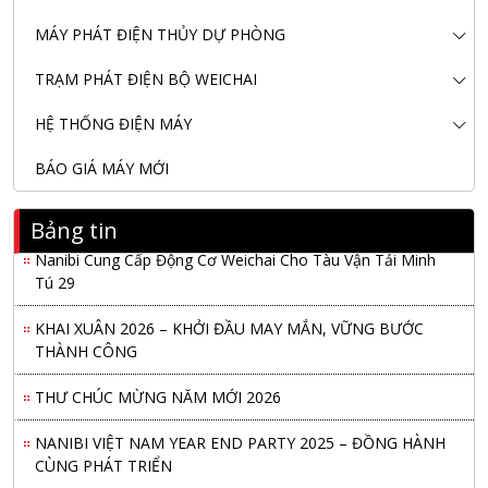
MÁY PHÁT ĐIỆN THỦY DỰ PHÒNG
TRẠM PHÁT ĐIỆN BỘ WEICHAI
HỆ THỐNG ĐIỆN MÁY
BÁO GIÁ MÁY MỚI
Bảng tin
Nanibi Cung Cấp Động Cơ Weichai Cho Tàu Vận Tải Minh
Tú 29
KHAI XUÂN 2026 – KHỞI ĐẦU MAY MẮN, VỮNG BƯỚC
THÀNH CÔNG
THƯ CHÚC MỪNG NĂM MỚI 2026
NANIBI VIỆT NAM YEAR END PARTY 2025 – ĐỒNG HÀNH
CÙNG PHÁT TRIỂN