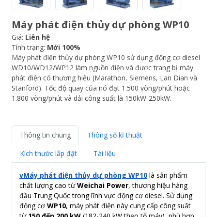
Máy phát điện thủy dự phòng WP10
Giá:
Liên hệ
Tình trạng:
Mới 100%
Máy phát điện thủy dự phòng WP10 sử dụng động cơ diesel
WD10/WD12/WP12 làm nguồn điện và được trang bị máy
phát điện có thương hiệu (Marathon, Siemens, Lan Dian và
Stanford). Tốc độ quay của nó đạt 1.500 vòng/phút hoặc
1.800 vòng/phút và dải công suất là 150kW-250kW.
Thông tin chung
Thông số kĩ thuật
Kích thước lắp đặt
Tài liệu
vMáy phát điện thủy dự phòng WP10
là sản phẩm
chất lượng cao từ
Weichai Power
, thương hiệu hàng
đầu Trung Quốc trong lĩnh vực động cơ diesel. Sử dụng
động cơ
WP10
, máy phát điện này cung cấp công suất
từ
150 đến 200 kW
(182-240 kW theo tổ máy), phù hợp