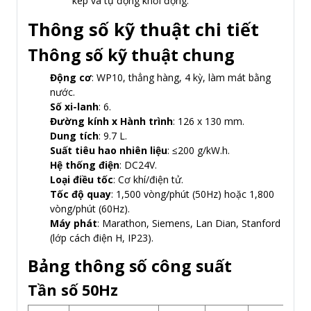
kép và tự động khởi động.
Thông số kỹ thuật chi tiết
Thông số kỹ thuật chung
Động cơ
: WP10, thẳng hàng, 4 kỳ, làm mát bằng
nước.
Số xi-lanh
: 6.
Đường kính x Hành trình
: 126 x 130 mm.
Dung tích
: 9.7 L.
Suất tiêu hao nhiên liệu
: ≤200 g/kW.h.
Hệ thống điện
: DC24V.
Loại điều tốc
: Cơ khí/điện tử.
Tốc độ quay
: 1,500 vòng/phút (50Hz) hoặc 1,800
vòng/phút (60Hz).
Máy phát
: Marathon, Siemens, Lan Dian, Stanford
(lớp cách điện H, IP23).
Bảng thông số công suất
Tần số 50Hz