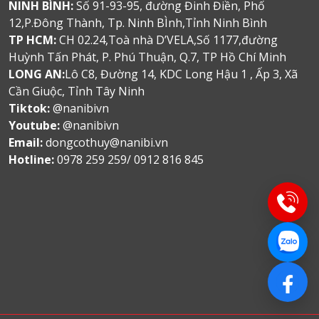
NINH BÌNH:
Số 91-93-95, đường Đinh Điền, Phố
12,P.Đông Thành, Tp. Ninh BÌnh,Tỉnh Ninh Bình
TP HCM:
CH 02.24,Toà nhà D’VELA,Số 1177,đường
Huỳnh Tấn Phát, P. Phú Thuận, Q.7, TP Hồ Chí Minh
LONG AN:
Lô C8, Đường 14, KDC Long Hậu 1 , Ấp 3, Xã
Cần Giuộc, Tỉnh Tây Ninh
Tiktok:
@nanibivn
Youtube:
@nanibivn
Email:
dongcothuy@nanibi.vn
Hotline:
0978 259 259/ 0912 816 845