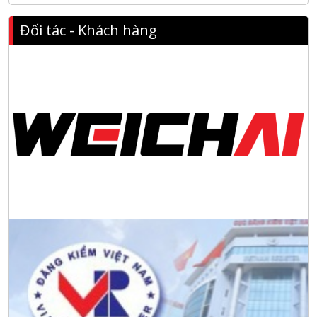
năm 2026 do chi hội tàu du lịch Hạ Long
Đối tác - Khách hàng
NANIBI khai trương văn phòng Ninh Bình & kỷ niệm 15 năm
phát triển bền vững
Tập đoàn Công nghiệp nặng Sơn Đông tổ chức Hội nghị đối
tác toàn cầu tại Jakarta