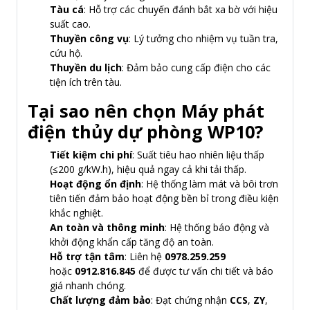
Tàu cá
: Hỗ trợ các chuyến đánh bắt xa bờ với hiệu
suất cao.
Thuyền công vụ
: Lý tưởng cho nhiệm vụ tuần tra,
cứu hộ.
Thuyền du lịch
: Đảm bảo cung cấp điện cho các
tiện ích trên tàu.
Tại sao nên chọn Máy phát
điện thủy dự phòng WP10?
Tiết kiệm chi phí
: Suất tiêu hao nhiên liệu thấp
(≤200 g/kW.h), hiệu quả ngay cả khi tải thấp.
Hoạt động ổn định
: Hệ thống làm mát và bôi trơn
tiên tiến đảm bảo hoạt động bền bỉ trong điều kiện
khắc nghiệt.
An toàn và thông minh
: Hệ thống báo động và
khởi động khẩn cấp tăng độ an toàn.
Hỗ trợ tận tâm
: Liên hệ
0978.259.259
hoặc
0912.816.845
để được tư vấn chi tiết và báo
giá nhanh chóng.
Chất lượng đảm bảo
: Đạt chứng nhận
CCS
,
ZY
,