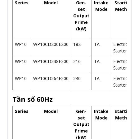
Series
Model
Gen-
Intake
Starting
set
Mode
Method
Output
Prime
(kW)
WP10
WP10CD200E200
182
TA
Electric/Air
Starter
WP10
WP10CD238E200
216
TA
Electric/Air
Starter
WP10
WP10CD264E200
240
TA
Electric/Air
Starter
Tần số 60Hz
Series
Model
Gen-
Intake
Starting
set
Mode
Method
Output
Prime
(kW)