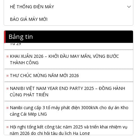
HỆ THỐNG ĐIỆN MÁY
BÁO GIÁ MÁY MỚI
Bảng tin
Nanibi Cung Cấp Động Cơ Weichai Cho Tàu Vận Tải Minh
Tú 29
KHAI XUÂN 2026 – KHỞI ĐẦU MAY MẮN, VỮNG BƯỚC
THÀNH CÔNG
THƯ CHÚC MỪNG NĂM MỚI 2026
NANIBI VIỆT NAM YEAR END PARTY 2025 – ĐỒNG HÀNH
CÙNG PHÁT TRIỂN
Nanibi cung cấp 3 tổ máy phát điện 3000kVA cho dự án Kho
cảng Cái Mép LNG
Hội nghị tổng kết công tác năm 2025 và triển khai nhiệm vụ
năm 2026 do chi hội tàu du lịch Hạ Long