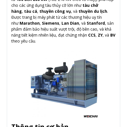
cho các ứng dụng tàu thủy cỡ lớn như
tàu chở
hàng
,
tàu cá
,
thuyền công vụ
, và
thuyền du lịch
.
Được trang bị máy phát từ các thương hiệu uy tín
như
Marathon
,
Siemens
,
Lan Dian
, và
Stanford
, sản
phẩm đảm bảo hiệu suất vượt trội, độ bền cao, và khả
năng tiết kiệm nhiên liệu, đạt chứng nhận
CCS
,
ZY
, và
BV
theo yêu cầu.
Thông tin cơ bản