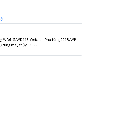
iệu
ng WD615/WD618 Weichai
,
Phụ tùng 226B/WP
ụ tùng máy thủy G8300.