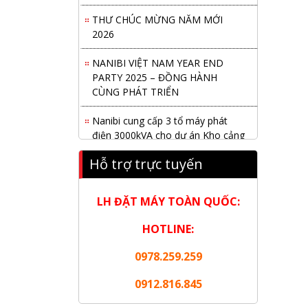
THƯ CHÚC MỪNG NĂM MỚI
2026
NANIBI VIỆT NAM YEAR END
PARTY 2025 – ĐỒNG HÀNH
CÙNG PHÁT TRIỂN
Nanibi cung cấp 3 tổ máy phát
điện 3000kVA cho dự án Kho cảng
Cái Mép LNG
Hỗ trợ trực tuyến
Hội nghị tổng kết công tác năm
2025 và triển khai nhiệm vụ năm
LH ĐẶT MÁY TOÀN QUỐC:
2026 do chi hội tàu du lịch Hạ
Long
HOTLINE:
NANIBI khai trương văn phòng
0978.259.259
Ninh Bình & kỷ niệm 15 năm phát
triển bền vững
0912.816.845
Tập đoàn Công nghiệp nặng Sơn