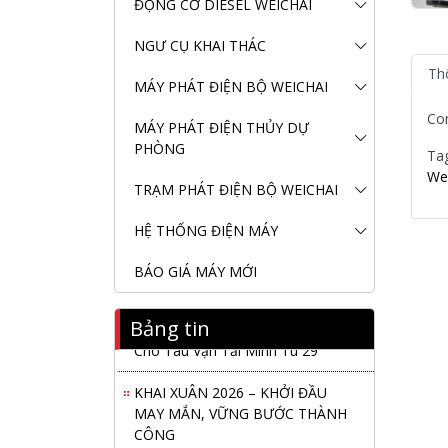
ĐỘNG CƠ DIESEL WEICHAI
NGƯ CỤ KHAI THÁC
Th
MÁY PHÁT ĐIỆN BỘ WEICHAI
Co
MÁY PHÁT ĐIỆN THỦY DỰ
PHÒNG
Ta
We
TRẠM PHÁT ĐIỆN BỘ WEICHAI
HỆ THỐNG ĐIỆN MÁY
BÁO GIÁ MÁY MỚI
Bảng tin
Nanibi Cung Cấp Động Cơ Weichai
Cho Tàu Vận Tải Minh Tú 29
KHAI XUÂN 2026 – KHỞI ĐẦU
MAY MẮN, VỮNG BƯỚC THÀNH
CÔNG