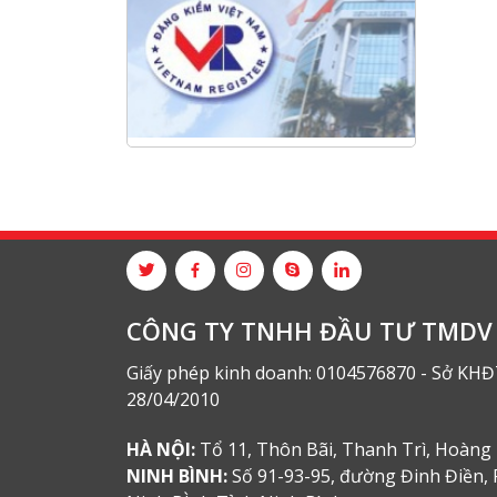
Hội nghị tổng kết công tác năm
2025 và triển khai nhiệm vụ năm
2026 do chi hội tàu du lịch Hạ
Long
NANIBI khai trương văn phòng
Ninh Bình & kỷ niệm 15 năm phát
triển bền vững
Tập đoàn Công nghiệp nặng Sơn
Đông tổ chức Hội nghị đối tác
toàn cầu tại Jakarta
CÔNG TY TNHH ĐẦU TƯ TMDV 
Giấy phép kinh doanh: 0104576870 - Sở KHĐ
28/04/2010
HÀ NỘI:
Tổ 11, Thôn Bãi, Thanh Trì, Hoàng 
NINH BÌNH:
Số 91-93-95, đường Đinh Điền, 