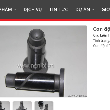
 PHẨM
DỊCH VỤ
TIN TỨC
DỰ ÁN
GIỚ
Con độ
Giá:
Liên 
Tình trạng
Con đội đ