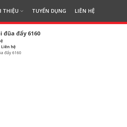
I THIỆU
TUYỂN DỤNG
LIÊN HỆ
i đũa đẩy 6160
hệ
:
Liên hệ
ũa đẩy 6160