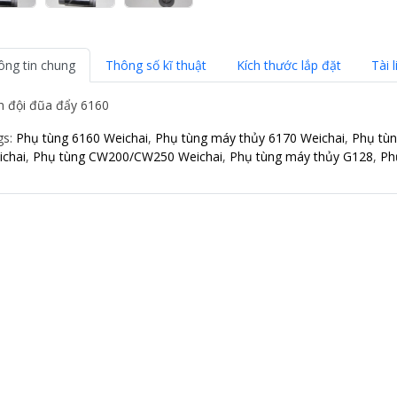
ông tin chung
Thông số kĩ thuật
Kích thước lắp đặt
Tài l
n đội đũa đẩy 6160
gs:
Phụ tùng 6160 Weichai
,
Phụ tùng máy thủy 6170 Weichai
,
Phụ tù
ichai
,
Phụ tùng CW200/CW250 Weichai
,
Phụ tùng máy thủy G128
,
Ph