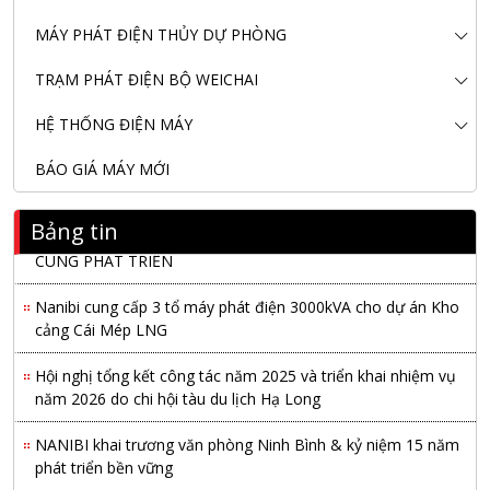
MÁY PHÁT ĐIỆN THỦY DỰ PHÒNG
Nanibi Cung Cấp Động Cơ Weichai Cho Tàu Vận Tải Minh
Tú 29
TRẠM PHÁT ĐIỆN BỘ WEICHAI
KHAI XUÂN 2026 – KHỞI ĐẦU MAY MẮN, VỮNG BƯỚC
HỆ THỐNG ĐIỆN MÁY
THÀNH CÔNG
BÁO GIÁ MÁY MỚI
THƯ CHÚC MỪNG NĂM MỚI 2026
Bảng tin
NANIBI VIỆT NAM YEAR END PARTY 2025 – ĐỒNG HÀNH
CÙNG PHÁT TRIỂN
Nanibi cung cấp 3 tổ máy phát điện 3000kVA cho dự án Kho
cảng Cái Mép LNG
Hội nghị tổng kết công tác năm 2025 và triển khai nhiệm vụ
năm 2026 do chi hội tàu du lịch Hạ Long
NANIBI khai trương văn phòng Ninh Bình & kỷ niệm 15 năm
phát triển bền vững