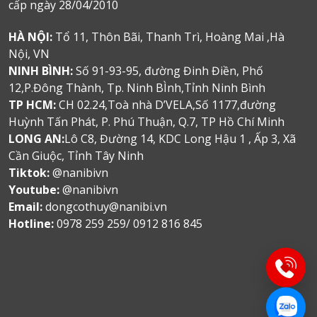
cấp ngày 28/04/2010
HÀ NỘI:
Tổ 11, Thôn Bãi, Thanh Trì, Hoàng Mai ,Hà
Nội, VN
NINH BÌNH:
Số 91-93-95, đường Đinh Điền, Phố
12,P.Đông Thành, Tp. Ninh BÌnh,Tỉnh Ninh Bình
TP HCM:
CH 02.24,Toà nhà D’VELA,Số 1177,đường
Huỳnh Tấn Phát, P. Phú Thuận, Q.7, TP Hồ Chí Minh
LONG AN:
Lô C8, Đường 14, KDC Long Hậu 1 , Ấp 3, Xã
Cần Giuộc, Tỉnh Tây Ninh
Tiktok:
@nanibivn
Youtube:
@nanibivn
Email:
dongcothuy@nanibi.vn
Hotline:
0978 259 259/ 0912 816 845