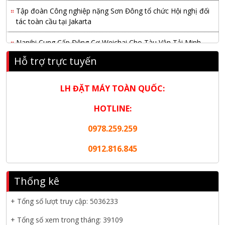
Tập đoàn Công nghiệp nặng Sơn Đông tổ chức Hội nghị đối
tác toàn cầu tại Jakarta
Nanibi Cung Cấp Động Cơ Weichai Cho Tàu Vận Tải Minh
Tú 29
Hỗ trợ trực tuyến
KHAI XUÂN 2026 – KHỞI ĐẦU MAY MẮN, VỮNG BƯỚC
THÀNH CÔNG
LH ĐẶT MÁY TOÀN QUỐC:
THƯ CHÚC MỪNG NĂM MỚI 2026
HOTLINE:
NANIBI VIỆT NAM YEAR END PARTY 2025 – ĐỒNG HÀNH
0978.259.259
CÙNG PHÁT TRIỂN
0912.816.845
Nanibi cung cấp 3 tổ máy phát điện 3000kVA cho dự án Kho
cảng Cái Mép LNG
Thống kê
Hội nghị tổng kết công tác năm 2025 và triển khai nhiệm vụ
năm 2026 do chi hội tàu du lịch Hạ Long
+ Tổng số lượt truy cập:
5036233
+ Tổng số xem trong tháng: 39109
NANIBI khai trương văn phòng Ninh Bình & kỷ niệm 15 năm