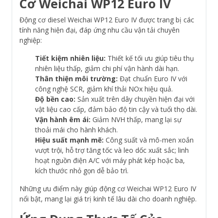
Cơ Weichai WP12 Euro IV
Động cơ diesel Weichai WP12 Euro IV được trang bị các
tính năng hiện đại, đáp ứng nhu cầu vận tải chuyên
nghiệp:
Tiết kiệm nhiên liệu:
Thiết kế tối ưu giúp tiêu thụ
nhiên liệu thấp, giảm chi phí vận hành dài hạn.
Thân thiện môi trường:
Đạt chuẩn Euro IV với
công nghệ SCR, giảm khí thải NOx hiệu quả.
Độ bền cao:
Sản xuất trên dây chuyền hiện đại với
vật liệu cao cấp, đảm bảo độ tin cậy và tuổi thọ dài.
Vận hành êm ái:
Giảm NVH thấp, mang lại sự
thoải mái cho hành khách.
Hiệu suất mạnh mẽ:
Công suất và mô-men xoắn
vượt trội, hỗ trợ tăng tốc và leo dốc xuất sắc; linh
hoạt nguồn điện A/C với máy phát kép hoặc ba,
kích thước nhỏ gọn dễ bảo trì.
Những ưu điểm này giúp động cơ Weichai WP12 Euro IV
nổi bật, mang lại giá trị kinh tế lâu dài cho doanh nghiệp.