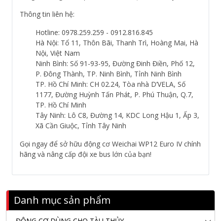
Thông tin liên hệ:
Hotline: 0978.259.259 - 0912.816.845
Hà Nội: Tổ 11, Thôn Bãi, Thanh Trì, Hoàng Mai, Hà
Nội, Việt Nam
Ninh Bình: Số 91-93-95, Đường Đinh Điền, Phố 12,
P. Đông Thành, TP. Ninh Bình, Tỉnh Ninh Bình
TP. Hồ Chí Minh: CH 02.24, Tòa nhà D’VELA, Số
1177, Đường Huỳnh Tấn Phát, P. Phú Thuận, Q.7,
TP. Hồ Chí Minh
Tây Ninh: Lô C8, Đường 14, KDC Long Hậu 1, Ấp 3,
Xã Cần Giuộc, Tỉnh Tây Ninh
Gọi ngay để sở hữu động cơ Weichai WP12 Euro IV chính
hãng và nâng cấp đội xe bus lớn của bạn!
Danh mục sản phẩm
ĐỘNG CƠ DÙNG CHO TÀU THỦY