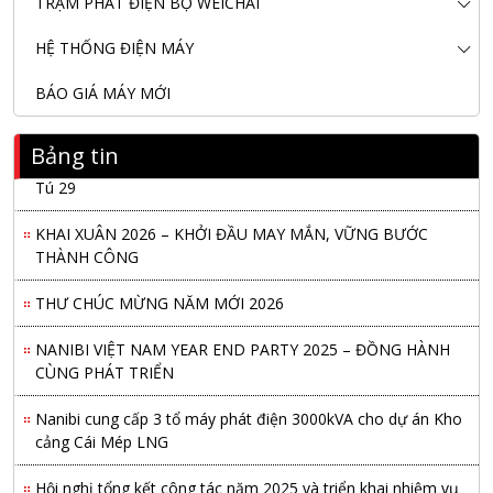
TRẠM PHÁT ĐIỆN BỘ WEICHAI
HỆ THỐNG ĐIỆN MÁY
BÁO GIÁ MÁY MỚI
Bảng tin
Nanibi Cung Cấp Động Cơ Weichai Cho Tàu Vận Tải Minh
Tú 29
KHAI XUÂN 2026 – KHỞI ĐẦU MAY MẮN, VỮNG BƯỚC
THÀNH CÔNG
THƯ CHÚC MỪNG NĂM MỚI 2026
NANIBI VIỆT NAM YEAR END PARTY 2025 – ĐỒNG HÀNH
CÙNG PHÁT TRIỂN
Nanibi cung cấp 3 tổ máy phát điện 3000kVA cho dự án Kho
cảng Cái Mép LNG
Hội nghị tổng kết công tác năm 2025 và triển khai nhiệm vụ