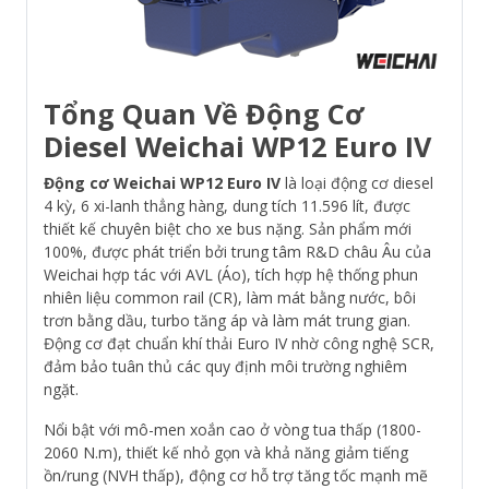
Tổng Quan Về Động Cơ
Diesel Weichai WP12 Euro IV
Động cơ Weichai WP12 Euro IV
là loại động cơ diesel
4 kỳ, 6 xi-lanh thẳng hàng, dung tích 11.596 lít, được
thiết kế chuyên biệt cho xe bus nặng. Sản phẩm mới
100%, được phát triển bởi trung tâm R&D châu Âu của
Weichai hợp tác với AVL (Áo), tích hợp hệ thống phun
nhiên liệu common rail (CR), làm mát bằng nước, bôi
trơn bằng dầu, turbo tăng áp và làm mát trung gian.
Động cơ đạt chuẩn khí thải Euro IV nhờ công nghệ SCR,
đảm bảo tuân thủ các quy định môi trường nghiêm
ngặt.
Nổi bật với mô-men xoắn cao ở vòng tua thấp (1800-
2060 N.m), thiết kế nhỏ gọn và khả năng giảm tiếng
ồn/rung (NVH thấp), động cơ hỗ trợ tăng tốc mạnh mẽ