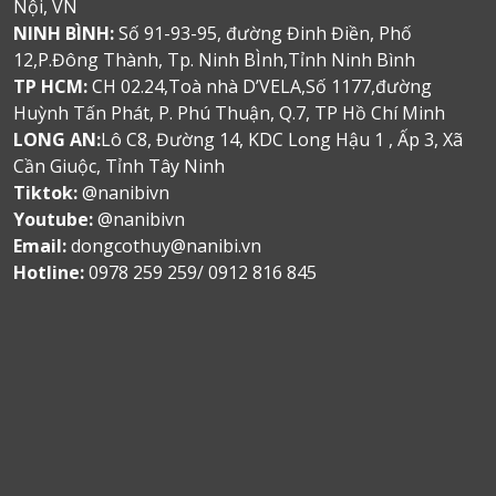
Nội, VN
NINH BÌNH:
Số 91-93-95, đường Đinh Điền, Phố
12,P.Đông Thành, Tp. Ninh BÌnh,Tỉnh Ninh Bình
TP HCM:
CH 02.24,Toà nhà D’VELA,Số 1177,đường
Huỳnh Tấn Phát, P. Phú Thuận, Q.7, TP Hồ Chí Minh
LONG AN:
Lô C8, Đường 14, KDC Long Hậu 1 , Ấp 3, Xã
Cần Giuộc, Tỉnh Tây Ninh
Tiktok:
@nanibivn
Youtube:
@nanibivn
Email:
dongcothuy@nanibi.vn
Hotline:
0978 259 259/ 0912 816 845