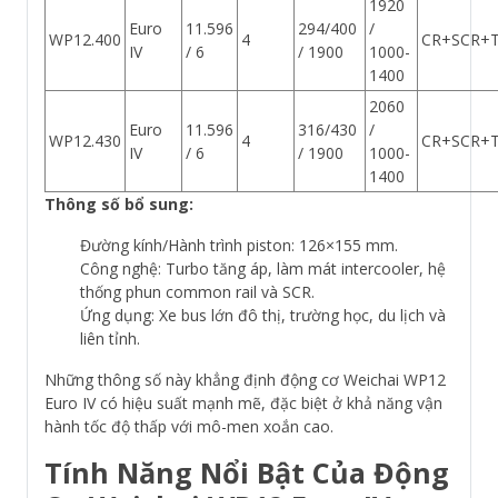
1920
Euro
11.596
294/400
/
WP12.400
4
CR+SCR+T
IV
/ 6
/ 1900
1000-
1400
2060
Euro
11.596
316/430
/
WP12.430
4
CR+SCR+T
IV
/ 6
/ 1900
1000-
1400
Thông số bổ sung:
Đường kính/Hành trình piston: 126×155 mm.
Công nghệ: Turbo tăng áp, làm mát intercooler, hệ
thống phun common rail và SCR.
Ứng dụng: Xe bus lớn đô thị, trường học, du lịch và
liên tỉnh.
Những thông số này khẳng định động cơ Weichai WP12
Euro IV có hiệu suất mạnh mẽ, đặc biệt ở khả năng vận
hành tốc độ thấp với mô-men xoắn cao.
Tính Năng Nổi Bật Của Động