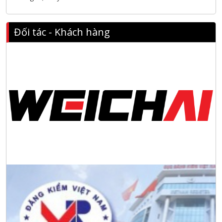
Hội nghị tổng kết công tác năm 2025 và triển khai nhiệm vụ
năm 2026 do chi hội tàu du lịch Hạ Long
Đối tác - Khách hàng
NANIBI khai trương văn phòng Ninh Bình & kỷ niệm 15 năm
phát triển bền vững
Tập đoàn Công nghiệp nặng Sơn Đông tổ chức Hội nghị đối
tác toàn cầu tại Jakarta