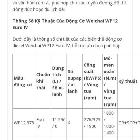
và vận hành êm ái, phù hợp cho các tuyến đường đô thị
đông đúc hoặc du lịch dài.
Thông Số Kỹ Thuật Của Động Cơ Weichai WP12
Euro IV
Dưới đây là thông số chi tiết của các biến thể động cơ
diesel Weichai WP12 Euro IV, hỗ trợ lựa chọn phù hợp:
Mô-
Công
men
Dung
Số
suất
xoắn
Chuẩn
tích
Mẫu
xupap
(kW/PS)
(N.m)
khí
(L) /
Kỹ thuật
động cơ
/ xi-
/ Vòng
/
thải
Số xi-
lanh
tua
Vòng
lanh
(rpm)
tua
(rpm)
1800
Euro
11.596
276/375
/
WP12.375
4
CR+SCR+T
IV
/ 6
/ 1900
1000-
1400