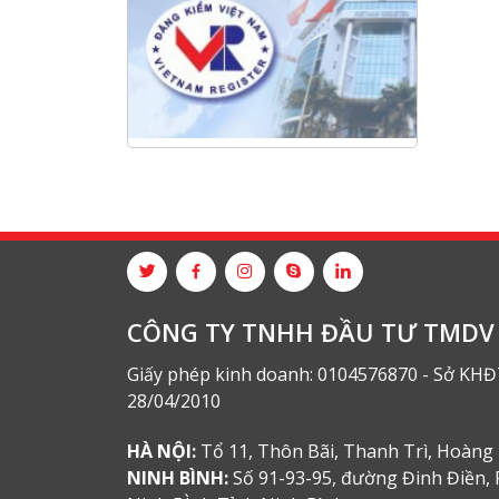
Hội nghị tổng kết công tác năm
2025 và triển khai nhiệm vụ năm
2026 do chi hội tàu du lịch Hạ
Long
NANIBI khai trương văn phòng
Ninh Bình & kỷ niệm 15 năm phát
triển bền vững
Tập đoàn Công nghiệp nặng Sơn
Đông tổ chức Hội nghị đối tác
toàn cầu tại Jakarta
CÔNG TY TNHH ĐẦU TƯ TMDV 
Giấy phép kinh doanh: 0104576870 - Sở KHĐ
28/04/2010
HÀ NỘI:
Tổ 11, Thôn Bãi, Thanh Trì, Hoàng 
NINH BÌNH:
Số 91-93-95, đường Đinh Điền, 