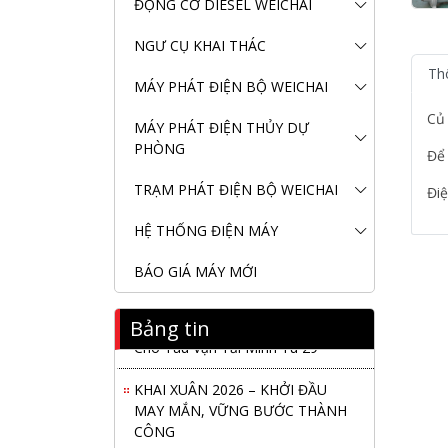
ĐỘNG CƠ DIESEL WEICHAI
NGƯ CỤ KHAI THÁC
Th
MÁY PHÁT ĐIỆN BỘ WEICHAI
Củ
MÁY PHÁT ĐIỆN THỦY DỰ
PHÒNG
Để
TRẠM PHÁT ĐIỆN BỘ WEICHAI
Điệ
HỆ THỐNG ĐIỆN MÁY
BÁO GIÁ MÁY MỚI
Nanibi Cung Cấp Động Cơ Weichai
Bảng tin
Cho Tàu Vận Tải Minh Tú 29
KHAI XUÂN 2026 – KHỞI ĐẦU
MAY MẮN, VỮNG BƯỚC THÀNH
CÔNG