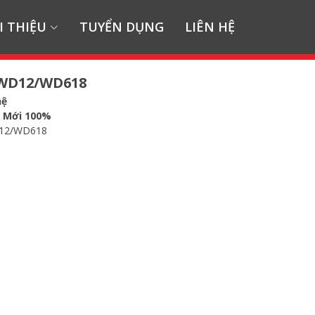
I THIỆU
TUYỂN DỤNG
LIÊN HỆ
 WD12/WD618
hệ
:
Mới 100%
12/WD618