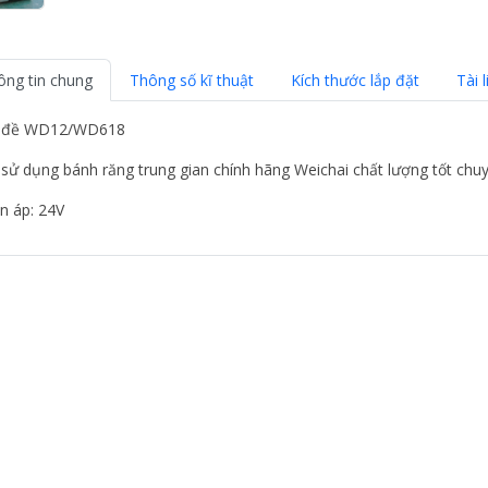
ông tin chung
Thông số kĩ thuật
Kích thước lắp đặt
Tài l
 đề WD12/WD618
 sử dụng bánh răng trung gian chính hãng Weichai chất lượng tốt 
n áp: 24V