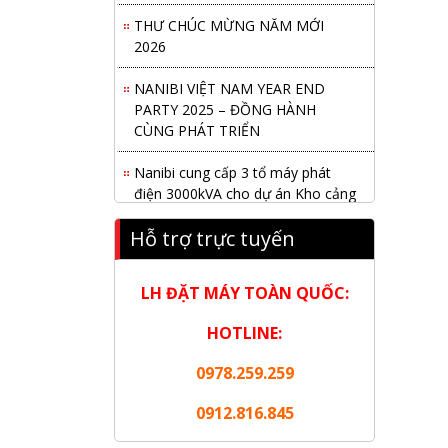
THƯ CHÚC MỪNG NĂM MỚI
2026
NANIBI VIỆT NAM YEAR END
PARTY 2025 – ĐỒNG HÀNH
CÙNG PHÁT TRIỂN
Nanibi cung cấp 3 tổ máy phát
điện 3000kVA cho dự án Kho cảng
Cái Mép LNG
Hỗ trợ trực tuyến
Hội nghị tổng kết công tác năm
2025 và triển khai nhiệm vụ năm
LH ĐẶT MÁY TOÀN QUỐC:
2026 do chi hội tàu du lịch Hạ
Long
HOTLINE:
NANIBI khai trương văn phòng
0978.259.259
Ninh Bình & kỷ niệm 15 năm phát
triển bền vững
0912.816.845
Tập đoàn Công nghiệp nặng Sơn