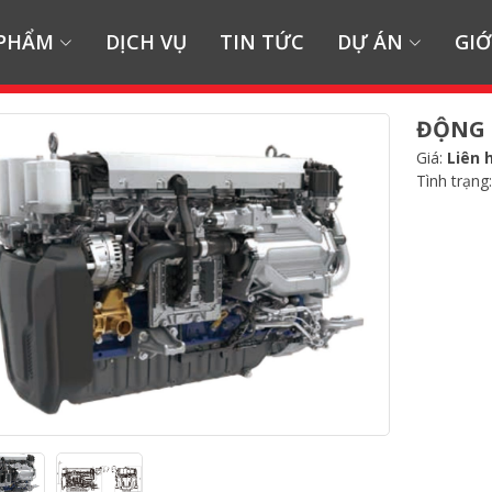
 PHẨM
DỊCH VỤ
TIN TỨC
DỰ ÁN
GIỚ
ĐỘNG 
Giá:
Liên 
Tình trạng