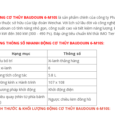
NG CƠ THỦY BAUDOUIN 6-M10S
là sản phẩm chính của công ty Ph
 thuộc sở hữu của tập đoàn Weichai. Với lịch sử lâu đời và công ngh
douin có tính năng nhỏ gọn, công suất cao và tiết kiệm năng lượng. 
 kW đến 360 kW (300 - 490 Ps). Đáp ứng tiêu chuẩn khí thải IMO Tier 
NG THÔNG SỐ NHANH ĐỘNG CƠ THỦY BAUDOUIN 6-M10S:
Hạng mục
Thông số
ểu bố trí
Xi-lanh thẳng hàng
 xi-lanh
6
ng tích công tác
5.8 L
ờng kính x Hành trình
107 x 108
ương pháp khởi động
Khởi động điện
iều quay (nhìn từ phía bánh
Ngược chiều kim đồng hồ
)
CH THƯỚC & KHỐI LƯỢNG ĐỘNG CƠ THỦY BAUDOUIN 6-M10S: