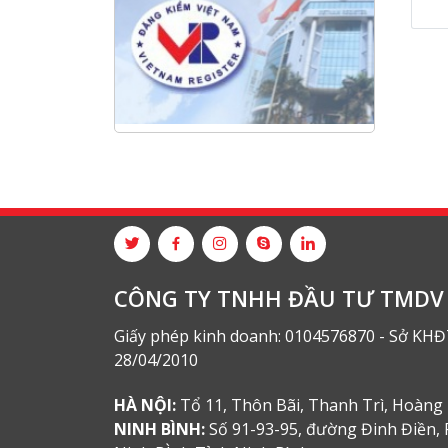
2026 do chi hội tàu du lịch Hạ
Long
NANIBI khai trương văn phòng
Ninh Bình & kỷ niệm 15 năm phát
triển bền vững
Tập đoàn Công nghiệp nặng Sơn
Đông tổ chức Hội nghị đối tác
toàn cầu tại Jakarta
CÔNG TY TNHH ĐẦU TƯ TMDV 
Giấy phép kinh doanh: 0104576870 - Sở KHĐ
28/04/2010
HÀ NỘI:
Tổ 11, Thôn Bãi, Thanh Trì, Hoàng 
NINH BÌNH:
Số 91-93-95, đường Đinh Điền, 