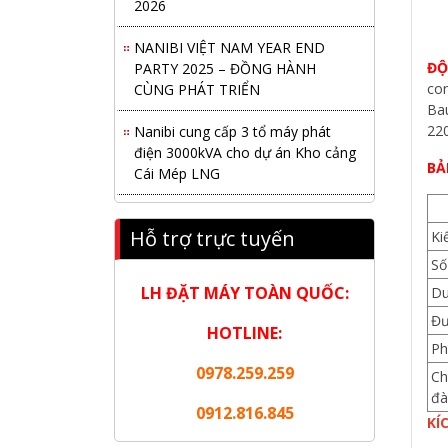
NANIBI VIỆT NAM YEAR END
PARTY 2025 – ĐỒNG HÀNH
ĐỘ
CÙNG PHÁT TRIỂN
con
Bau
Nanibi cung cấp 3 tổ máy phát
220
điện 3000kVA cho dự án Kho cảng
Cái Mép LNG
BẢ
Hội nghị tổng kết công tác năm
2025 và triển khai nhiệm vụ năm
Hỗ trợ trực tuyến
Ki
2026 do chi hội tàu du lịch Hạ
Số
Long
LH ĐẶT MÁY TOÀN QUỐC:
Du
NANIBI khai trương văn phòng
Đư
HOTLINE:
Ninh Bình & kỷ niệm 15 năm phát
Ph
triển bền vững
0978.259.259
Ch
đà
Tập đoàn Công nghiệp nặng Sơn
0912.816.845
Đông tổ chức Hội nghị đối tác
KÍ
toàn cầu tại Jakarta