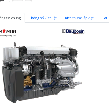
ông tin chung
Thông số kĩ thuật
Kích thước lắp đặt
Tài l