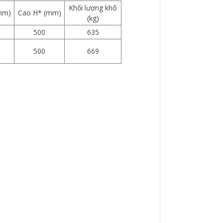
Khối lượng khô
mm)
Cao H* (mm)
(kg)
500
635
500
669