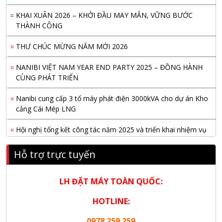
KHAI XUÂN 2026 – KHỞI ĐẦU MAY MẮN, VỮNG BƯỚC
THÀNH CÔNG
THƯ CHÚC MỪNG NĂM MỚI 2026
NANIBI VIỆT NAM YEAR END PARTY 2025 – ĐỒNG HÀNH
CÙNG PHÁT TRIỂN
Nanibi cung cấp 3 tổ máy phát điện 3000kVA cho dự án Kho
cảng Cái Mép LNG
Hội nghị tổng kết công tác năm 2025 và triển khai nhiệm vụ
năm 2026 do chi hội tàu du lịch Hạ Long
Hỗ trợ trực tuyến
NANIBI khai trương văn phòng Ninh Bình & kỷ niệm 15 năm
phát triển bền vững
LH ĐẶT MÁY TOÀN QUỐC:
Tập đoàn Công nghiệp nặng Sơn Đông tổ chức Hội nghị đối
tác toàn cầu tại Jakarta
HOTLINE:
0978.259.259
Nanibi Cung Cấp Động Cơ Weichai Cho Tàu Vận Tải Minh