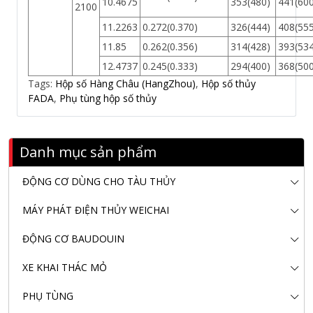
10.4675
353(480)
441(600
2100
11.2263
0.272(0.370)
326(444)
408(555
11.85
0.262(0.356)
314(428)
393(534
12.4737
0.245(0.333)
294(400)
368(500
Tags:
Hộp số Hàng Châu (HangZhou)
,
Hộp số thủy
FADA
,
Phụ tùng hộp số thủy
Danh mục sản phẩm
ĐỘNG CƠ DÙNG CHO TÀU THỦY
MÁY PHÁT ĐIỆN THỦY WEICHAI
ĐỘNG CƠ BAUDOUIN
XE KHAI THÁC MỎ
PHỤ TÙNG