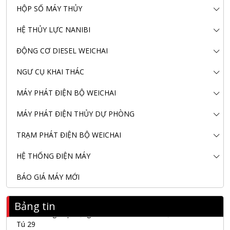
HỘP SỐ MÁY THỦY
HỆ THỦY LỰC NANIBI
ĐỘNG CƠ DIESEL WEICHAI
NGƯ CỤ KHAI THÁC
MÁY PHÁT ĐIỆN BỘ WEICHAI
MÁY PHÁT ĐIỆN THỦY DỰ PHÒNG
TRẠM PHÁT ĐIỆN BỘ WEICHAI
HỆ THỐNG ĐIỆN MÁY
BÁO GIÁ MÁY MỚI
Bảng tin
Nanibi Cung Cấp Động Cơ Weichai Cho Tàu Vận Tải Minh
Tú 29