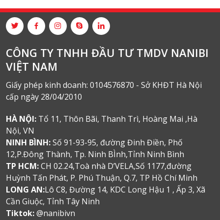
CÔNG TY TNHH ĐẦU TƯ TMDV NANIBI
VIỆT NAM
Giấy phép kinh doanh: 0104576870 - Sở KHĐT Hà Nội
cấp ngày 28/04/2010
HÀ NỘI:
Tổ 11, Thôn Bãi, Thanh Trì, Hoàng Mai ,Hà
Nội, VN
NINH BÌNH:
Số 91-93-95, đường Đinh Điền, Phố
12,P.Đông Thành, Tp. Ninh BÌnh,Tỉnh Ninh Bình
TP HCM:
CH 02.24,Toà nhà D’VELA,Số 1177,đường
Huỳnh Tấn Phát, P. Phú Thuận, Q.7, TP Hồ Chí Minh
LONG AN:
Lô C8, Đường 14, KDC Long Hậu 1 , Ấp 3, Xã
Cần Giuộc, Tỉnh Tây Ninh
Tiktok:
@nanibivn