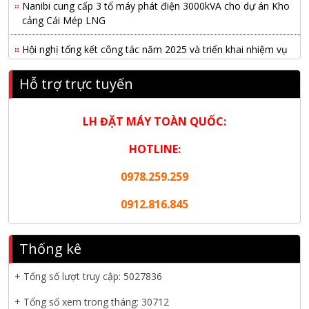
Nanibi cung cấp 3 tổ máy phát điện 3000kVA cho dự án Kho
cảng Cái Mép LNG
Hội nghị tổng kết công tác năm 2025 và triển khai nhiệm vụ
năm 2026 do chi hội tàu du lịch Hạ Long
Hỗ trợ trực tuyến
NANIBI khai trương văn phòng Ninh Bình & kỷ niệm 15 năm
phát triển bền vững
LH ĐẶT MÁY TOÀN QUỐC:
Tập đoàn Công nghiệp nặng Sơn Đông tổ chức Hội nghị đối
tác toàn cầu tại Jakarta
HOTLINE:
0978.259.259
Nanibi Cung Cấp Động Cơ Weichai Cho Tàu Vận Tải Minh
Tú 29
0912.816.845
KHAI XUÂN 2026 – KHỞI ĐẦU MAY MẮN, VỮNG BƯỚC
THÀNH CÔNG
Thống kê
THƯ CHÚC MỪNG NĂM MỚI 2026
+ Tổng số lượt truy cập:
5027836
NANIBI VIỆT NAM YEAR END PARTY 2025 – ĐỒNG HÀNH
+ Tổng số xem trong tháng: 30712
CÙNG PHÁT TRIỂN