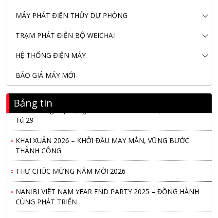
MÁY PHÁT ĐIỆN THỦY DỰ PHÒNG
TRẠM PHÁT ĐIỆN BỘ WEICHAI
HỆ THỐNG ĐIỆN MÁY
BÁO GIÁ MÁY MỚI
Bảng tin
Nanibi Cung Cấp Động Cơ Weichai Cho Tàu Vận Tải Minh
Tú 29
KHAI XUÂN 2026 – KHỞI ĐẦU MAY MẮN, VỮNG BƯỚC
THÀNH CÔNG
THƯ CHÚC MỪNG NĂM MỚI 2026
NANIBI VIỆT NAM YEAR END PARTY 2025 – ĐỒNG HÀNH
CÙNG PHÁT TRIỂN