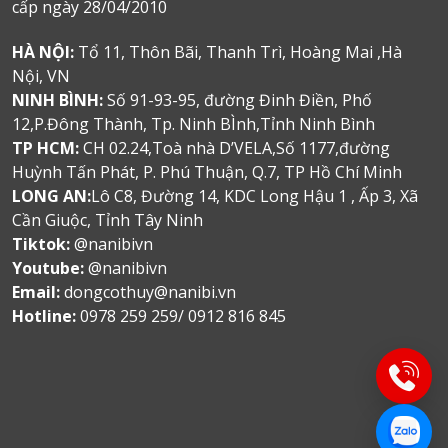
cấp ngày 28/04/2010
HÀ NỘI:
Tổ 11, Thôn Bãi, Thanh Trì, Hoàng Mai ,Hà
Nội, VN
NINH BÌNH:
Số 91-93-95, đường Đinh Điền, Phố
12,P.Đông Thành, Tp. Ninh BÌnh,Tỉnh Ninh Bình
TP HCM:
CH 02.24,Toà nhà D’VELA,Số 1177,đường
Huỳnh Tấn Phát, P. Phú Thuận, Q.7, TP Hồ Chí Minh
LONG AN:
Lô C8, Đường 14, KDC Long Hậu 1 , Ấp 3, Xã
Cần Giuộc, Tỉnh Tây Ninh
Tiktok:
@nanibivn
Youtube:
@nanibivn
Email:
dongcothuy@nanibi.vn
Hotline:
0978 259 259/ 0912 816 845