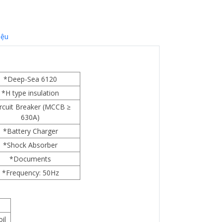
iệu
*Deep-Sea 6120
*H type insulation
rcuit Breaker (MCCB ≥
630A)
*Battery Charger
*Shock Absorber
*Documents
*Frequency: 50Hz
il