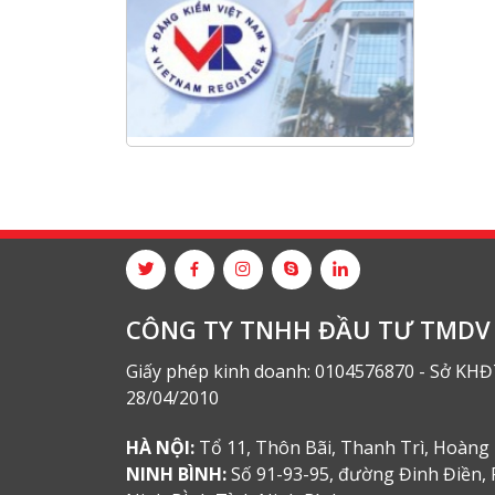
NANIBI khai trương văn phòng
Ninh Bình & kỷ niệm 15 năm phát
triển bền vững
Tập đoàn Công nghiệp nặng Sơn
Đông tổ chức Hội nghị đối tác
toàn cầu tại Jakarta
CÔNG TY TNHH ĐẦU TƯ TMDV 
Giấy phép kinh doanh: 0104576870 - Sở KHĐ
28/04/2010
HÀ NỘI:
Tổ 11, Thôn Bãi, Thanh Trì, Hoàng 
NINH BÌNH:
Số 91-93-95, đường Đinh Điền, 