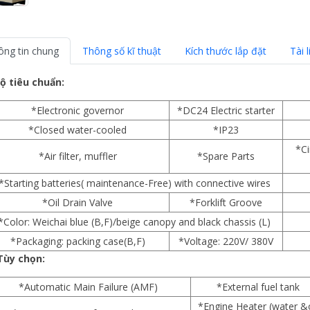
ông tin chung
Thông số kĩ thuật
Kích thước lắp đặt
Tài l
Bộ tiêu chuẩn:
*Electronic governor
*DC24 Electric starter
*Closed water-cooled
*IP23
*Ci
*Air filter, muffler
*Spare Parts
*Starting batteries( maintenance-Free) with connective wires
*Oil Drain Valve
*Forklift Groove
*Color: Weichai blue (B,F)/beige canopy and black chassis (L)
*Packaging: packing case(B,F)
*Voltage: 220V/ 380V
 Tùy chọn:
*Automatic Main Failure (AMF)
*External fuel tank
*Engine Heater (water &o