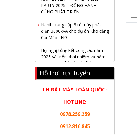
PARTY 2025 – ĐỒNG HÀNH
CÙNG PHÁT TRIỂN
Nanibi cung cấp 3 tổ máy phát
điện 3000kVA cho dự án Kho cảng
Cái Mép LNG
Hội nghị tổng kết công tác năm
2025 và triển khai nhiệm vụ năm
2026 do chi hội tàu du lịch Hạ
Long
Hỗ trợ trực tuyến
NANIBI khai trương văn phòng
Ninh Bình & kỷ niệm 15 năm phát
LH ĐẶT MÁY TOÀN QUỐC:
triển bền vững
HOTLINE:
Tập đoàn Công nghiệp nặng Sơn
Đông tổ chức Hội nghị đối tác
0978.259.259
toàn cầu tại Jakarta
0912.816.845
Nanibi Cung Cấp Động Cơ Weichai