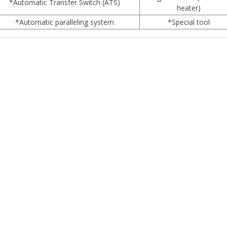
*Automatic Transfer Switch (ATS)
heater)
*Automatic paralleling system
*Special tool