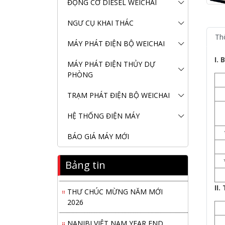
ĐỘNG CƠ DIESEL WEICHAI
NGƯ CỤ KHAI THÁC
Th
MÁY PHÁT ĐIỆN BỘ WEICHAI
I. 
MÁY PHÁT ĐIỆN THỦY DỰ
PHÒNG
TRẠM PHÁT ĐIỆN BỘ WEICHAI
Nanibi Cung Cấp Động Cơ Weichai
HỆ THỐNG ĐIỆN MÁY
Cho Tàu Vận Tải Minh Tú 29
BÁO GIÁ MÁY MỚI
KHAI XUÂN 2026 – KHỞI ĐẦU
MAY MẮN, VỮNG BƯỚC THÀNH
Bảng tin
CÔNG
II.
THƯ CHÚC MỪNG NĂM MỚI
2026
NANIBI VIỆT NAM YEAR END