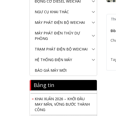
ĐỘNG CƠ DIESEL WEICHAI
NGƯ CỤ KHAI THÁC
Th
MÁY PHÁT ĐIỆN BỘ WEICHAI
Đồ
MÁY PHÁT ĐIỆN THỦY DỰ
PHÒNG
Chứ
TRẠM PHÁT ĐIỆN BỘ WEICHAI
Tag
HỆ THỐNG ĐIỆN MÁY
BÁO GIÁ MÁY MỚI
Nanibi Cung Cấp Động Cơ Weichai
Bảng tin
Cho Tàu Vận Tải Minh Tú 29
KHAI XUÂN 2026 – KHỞI ĐẦU
MAY MẮN, VỮNG BƯỚC THÀNH
CÔNG