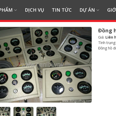
 PHẨM
DỊCH VỤ
TIN TỨC
DỰ ÁN
GIỚ
Đồng h
Giá:
Liên 
Tình trạng
Đồng hồ di