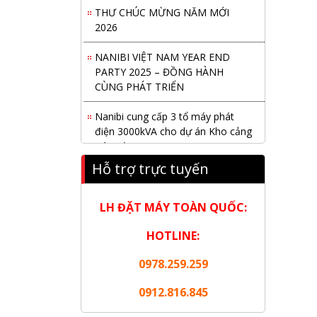
THƯ CHÚC MỪNG NĂM MỚI
2026
NANIBI VIỆT NAM YEAR END
PARTY 2025 – ĐỒNG HÀNH
CÙNG PHÁT TRIỂN
Nanibi cung cấp 3 tổ máy phát
điện 3000kVA cho dự án Kho cảng
Cái Mép LNG
Hỗ trợ trực tuyến
Hội nghị tổng kết công tác năm
2025 và triển khai nhiệm vụ năm
2026 do chi hội tàu du lịch Hạ
LH ĐẶT MÁY TOÀN QUỐC:
Long
HOTLINE:
NANIBI khai trương văn phòng
Ninh Bình & kỷ niệm 15 năm phát
0978.259.259
triển bền vững
0912.816.845
Tập đoàn Công nghiệp nặng Sơn