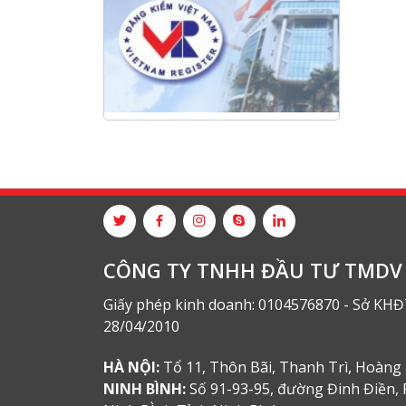
2025 và triển khai nhiệm vụ năm
2026 do chi hội tàu du lịch Hạ
Long
NANIBI khai trương văn phòng
Ninh Bình & kỷ niệm 15 năm phát
triển bền vững
Tập đoàn Công nghiệp nặng Sơn
Đông tổ chức Hội nghị đối tác
toàn cầu tại Jakarta
CÔNG TY TNHH ĐẦU TƯ TMDV 
Giấy phép kinh doanh: 0104576870 - Sở KHĐ
28/04/2010
HÀ NỘI:
Tổ 11, Thôn Bãi, Thanh Trì, Hoàng 
NINH BÌNH:
Số 91-93-95, đường Đinh Điền, 