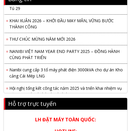
Nanibi Cung Cấp Động Cơ Weichai Cho Tàu Vận Tải Minh
Tú 29
KHAI XUÂN 2026 – KHỞI ĐẦU MAY MẮN, VỮNG BƯỚC
THÀNH CÔNG
THƯ CHÚC MỪNG NĂM MỚI 2026
NANIBI VIỆT NAM YEAR END PARTY 2025 – ĐỒNG HÀNH
CÙNG PHÁT TRIỂN
Nanibi cung cấp 3 tổ máy phát điện 3000kVA cho dự án Kho
cảng Cái Mép LNG
Hội nghị tổng kết công tác năm 2025 và triển khai nhiệm vụ
năm 2026 do chi hội tàu du lịch Hạ Long
Hỗ trợ trực tuyến
NANIBI khai trương văn phòng Ninh Bình & kỷ niệm 15 năm
phát triển bền vững
LH ĐẶT MÁY TOÀN QUỐC:
Tập đoàn Công nghiệp nặng Sơn Đông tổ chức Hội nghị đối
tác toàn cầu tại Jakarta