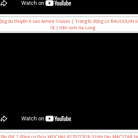
ộng du thuyền 6 sao Aime’e Cruises | Trang bị động cơ BAUDOUIN
18 | trên vịnh Hạ Long
i lắp đặt 2 động cơ thủy WEICHAI: 8170ZC818-3 trên tàu MACSTAR 