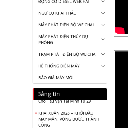
ĐỘNG CƠ DIESEL WEICHAI
NGƯ CỤ KHAI THÁC
MÁY PHÁT ĐIỆN BỘ WEICHAI
MÁY PHÁT ĐIỆN THỦY DỰ
PHÒNG
TRẠM PHÁT ĐIỆN BỘ WEICHAI
HỆ THỐNG ĐIỆN MÁY
BÁO GIÁ MÁY MỚI
Bảng tin
Nanibi Cung Cấp Động Cơ Weichai
Cho Tàu Vận Tải Minh Tú 29
KHAI XUÂN 2026 – KHỞI ĐẦU
MAY MẮN, VỮNG BƯỚC THÀNH
CÔNG