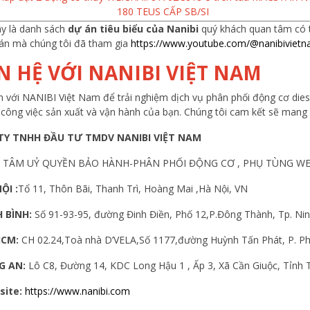
180 TEUS CẤP SB/SI
y là danh sách
dự án tiêu biểu của Nanibi
quý khách quan tâm có t
án mà chúng tôi đã tham gia
https://www.youtube.com/@nanibivietn
N HỆ VỚI NANIBI VIỆT NAM
 với NANIBI Việt Nam để trải nghiệm dịch vụ phân phối động cơ diese
công việc sản xuất và vận hành của bạn. Chúng tôi cam kết sẽ mang 
TY TNHH ĐẦU TƯ TMDV NANIBI VIỆT NAM
 TÂM UỶ QUYỀN BẢO HÀNH-PHÂN PHỐI ĐỘNG CƠ , PHỤ TÙNG WE
ỘI :
Tổ 11, Thôn Bãi, Thanh Trì, Hoàng Mai ,Hà Nội, VN
 BÌNH:
Số 91-93-95, đường Đinh Điền, Phố 12,P.Đông Thành, Tp. Ni
HCM:
CH 02.24,Toà nhà D’VELA,Số 1177,đường Huỳnh Tấn Phát, P. P
G AN:
Lô C8, Đường 14, KDC Long Hậu 1 , Ấp 3, Xã Cần Giuộc, Tỉnh
site:
https://www.nanibi.com