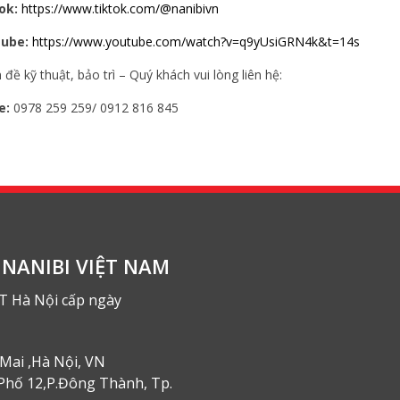
ok:
https://www.tiktok.com/@nanibivn
ube:
https://www.youtube.com/watch?v=q9yUsiGRN4k&t=14s
 đề kỹ thuật, bảo trì – Quý khách vui lòng liên hệ:
e:
0978 259 259/ 0912 816 845
NANIBI VIỆT NAM
T Hà Nội cấp ngày
Mai ,Hà Nội, VN
Phố 12,P.Đông Thành, Tp.