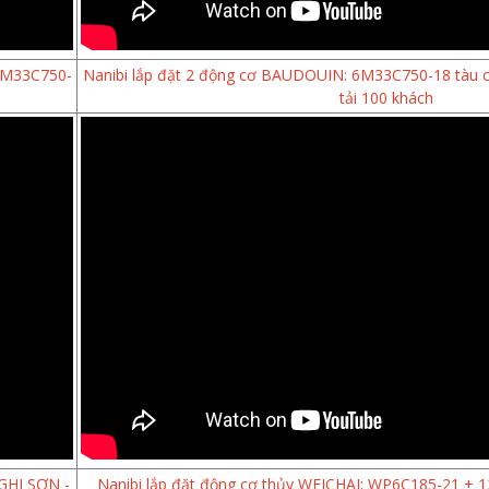
 6M33C750-
Nanibi lắp đặt 2 động cơ BAUDOUIN: 6M33C750-18 tàu
tải 100 khách
NGHI SƠN -
Nanibi lắp đặt động cơ thủy WEICHAI: WP6C185-21 + 12