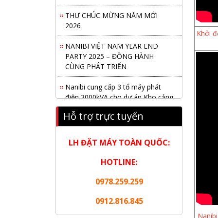
THƯ CHÚC MỪNG NĂM MỚI
2026
Khởi đ
NANIBI VIỆT NAM YEAR END
PARTY 2025 – ĐỒNG HÀNH
CÙNG PHÁT TRIỂN
Nanibi cung cấp 3 tổ máy phát
điện 3000kVA cho dự án Kho cảng
Cái Mép LNG
Hỗ trợ trực tuyến
Hội nghị tổng kết công tác năm
2025 và triển khai nhiệm vụ năm
LH ĐẶT MÁY TOÀN QUỐC:
2026 do chi hội tàu du lịch Hạ
Long
HOTLINE:
NANIBI khai trương văn phòng
0978.259.259
Ninh Bình & kỷ niệm 15 năm phát
triển bền vững
0912.816.845
Nanib
Tập đoàn Công nghiệp nặng Sơn