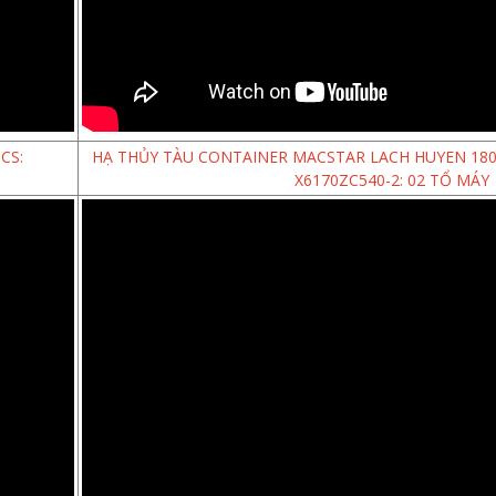
CS:
HẠ THỦY TÀU CONTAINER MACSTAR LACH HUYEN 180 T
X6170ZC540-2: 02 TỔ MÁY