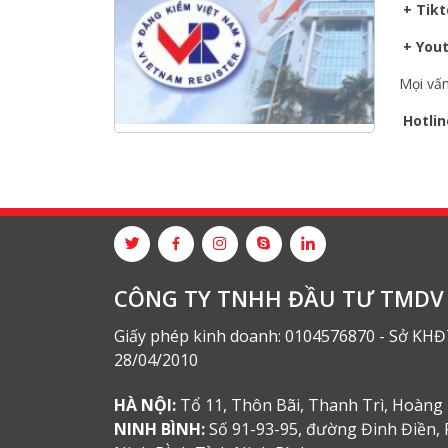
+ Tikt
Hội nghị tổng kết công tác năm
2025 và triển khai nhiệm vụ năm
+ Yout
2026 do chi hội tàu du lịch Hạ
Long
Mọi vấn
NANIBI khai trương văn phòng
Hotlin
Ninh Bình & kỷ niệm 15 năm phát
triển bền vững
Tập đoàn Công nghiệp nặng Sơn
Đông tổ chức Hội nghị đối tác
toàn cầu tại Jakarta
CÔNG TY TNHH ĐẦU TƯ TMDV 
Giấy phép kinh doanh: 0104576870 - Sở KHĐ
28/04/2010
HÀ NỘI:
Tổ 11, Thôn Bãi, Thanh Trì, Hoàng 
NINH BÌNH:
Số 91-93-95, đường Đinh Điền, 