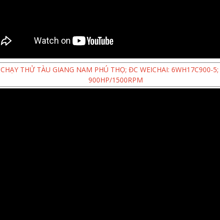
CHẠY THỬ TÀU GIANG NAM PHÚ THỌ; ĐC WEICHAI: 6WH17C900-5; 
900HP/1500RPM