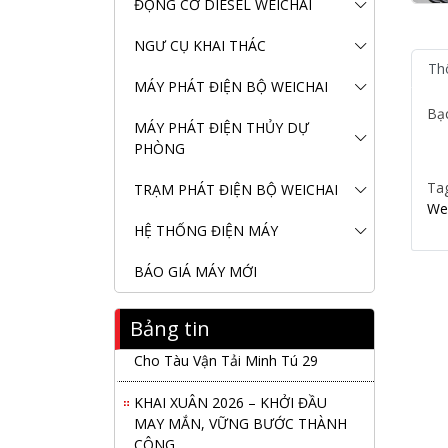
ĐỘNG CƠ DIESEL WEICHAI
NGƯ CỤ KHAI THÁC
Th
MÁY PHÁT ĐIỆN BỘ WEICHAI
Bạ
MÁY PHÁT ĐIỆN THỦY DỰ
PHÒNG
Ta
TRẠM PHÁT ĐIỆN BỘ WEICHAI
We
HỆ THỐNG ĐIỆN MÁY
BÁO GIÁ MÁY MỚI
Bảng tin
Nanibi Cung Cấp Động Cơ Weichai
Cho Tàu Vận Tải Minh Tú 29
KHAI XUÂN 2026 – KHỞI ĐẦU
MAY MẮN, VỮNG BƯỚC THÀNH
CÔNG