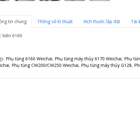
ông tin chung
Thông số kĩ thuật
Kích thước lắp đặt
Tài l
c biên 6160
gs:
Phụ tùng 6160 Weichai
,
Phụ tùng máy thủy 6170 Weichai
,
Phụ tù
ichai
,
Phụ tùng CW200/CW250 Weichai
,
Phụ tùng máy thủy G128
,
Ph