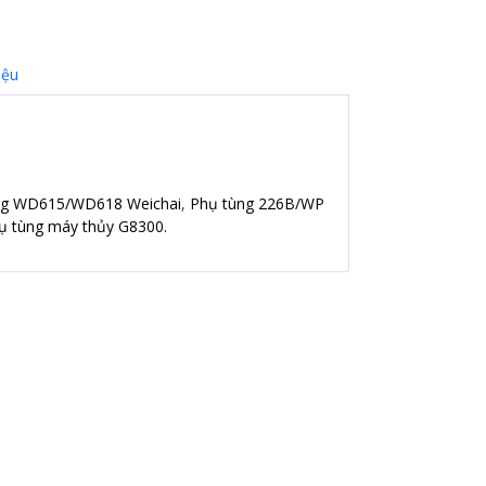
iệu
ng WD615/WD618 Weichai
,
Phụ tùng 226B/WP
ụ tùng máy thủy G8300.