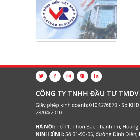
Hội nghị tổng kết công tác năm
2025 và triển khai nhiệm vụ năm
2026 do chi hội tàu du lịch Hạ
Long
NANIBI khai trương văn phòng
Ninh Bình & kỷ niệm 15 năm phát
triển bền vững
Tập đoàn Công nghiệp nặng Sơn
Đông tổ chức Hội nghị đối tác
toàn cầu tại Jakarta
CÔNG TY TNHH ĐẦU TƯ TMDV 
Giấy phép kinh doanh: 0104576870 - Sở KHĐ
28/04/2010
HÀ NỘI:
Tổ 11, Thôn Bãi, Thanh Trì, Hoàng 
NINH BÌNH:
Số 91-93-95, đường Đinh Điền, 