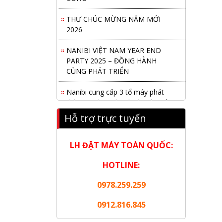
THƯ CHÚC MỪNG NĂM MỚI
2026
NANIBI VIỆT NAM YEAR END
PARTY 2025 – ĐỒNG HÀNH
CÙNG PHÁT TRIỂN
Nanibi cung cấp 3 tổ máy phát
điện 3000kVA cho dự án Kho cảng
Cái Mép LNG
Hỗ trợ trực tuyến
Hội nghị tổng kết công tác năm
2025 và triển khai nhiệm vụ năm
LH ĐẶT MÁY TOÀN QUỐC:
2026 do chi hội tàu du lịch Hạ
Long
HOTLINE:
NANIBI khai trương văn phòng
0978.259.259
Ninh Bình & kỷ niệm 15 năm phát
triển bền vững
0912.816.845