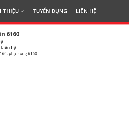
I THIỆU
TUYỂN DỤNG
LIÊN HỆ
ên 6160
hệ
:
Liên hệ
6160, phụ tùng 6160