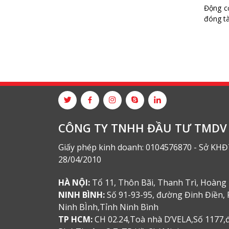
Động cơ
đóng tà
CÔNG TY TNHH ĐẦU TƯ TMDV 
Giấy phép kinh doanh: 0104576870 - Sở KHĐ
28/04/2010
HÀ NỘI:
Tổ 11, Thôn Bãi, Thanh Trì, Hoàng 
NINH BÌNH:
Số 91-93-95, đường Đinh Điền, 
Ninh BÌnh,Tỉnh Ninh Bình
TP HCM:
CH 02.24,Toà nhà D’VELA,Số 1177,