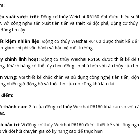
m:
ệu suất vượt trội:
Động cơ thủy Weichai R6160 đạt được hiệu suất 
. Với công nghệ sản xuất tiên tiến và thiết kế đột phá, động cơ th
 đáng tin cậy.
ết kiệm nhiên liệu:
Động cơ thủy Weichai R6160 được thiết kế để tiế
úp giảm chi phí vận hành và bảo vệ môi trường.
y chỉnh linh hoạt:
Động cơ thủy Weichai R6160 được thiết kế để t
ng. Khách hàng có thể tùy chọn động cơ phù hợp với tàu thủy của họ.
n vững:
Với thiết kế chắc chắn và sử dụng công nghệ tiên tiến, độ
ong nhiều giờ đồng hồ và tuổi thọ của nó cũng khá lâu dài.
 điểm:
á thành cao:
Giá của động cơ thủy Weichai R6160 khá cao so với c
ác.
ó bảo trì
: Vì động cơ thủy Weichai R6160 được thiết kế với công nghệ
p và đòi hỏi chuyên gia có kỹ năng cao để thực hiện.