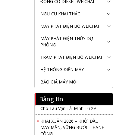
ĐỘNG CƠ DIESEL WEICHAI
NGƯ CỤ KHAI THÁC
MÁY PHÁT ĐIỆN BỘ WEICHAI
MÁY PHÁT ĐIỆN THỦY DỰ
PHÒNG
TRẠM PHÁT ĐIỆN BỘ WEICHAI
HỆ THỐNG ĐIỆN MÁY
BÁO GIÁ MÁY MỚI
Bảng tin
Nanibi Cung Cấp Động Cơ Weichai
Cho Tàu Vận Tải Minh Tú 29
KHAI XUÂN 2026 – KHỞI ĐẦU
MAY MẮN, VỮNG BƯỚC THÀNH
CÔNG