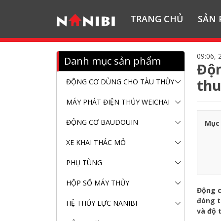
TRANG CHỦ
SẢN
09:06, 
Danh mục sản phẩm
Độn
th
ĐỘNG CƠ DÙNG CHO TÀU THỦY
MÁY PHÁT ĐIỆN THỦY WEICHAI
ĐỘNG CƠ BAUDOUIN
Mục 
XE KHAI THÁC MỎ
PHỤ TÙNG
HỘP SỐ MÁY THỦY
Động c
đóng t
HỆ THỦY LỰC NANIBI
và độ 