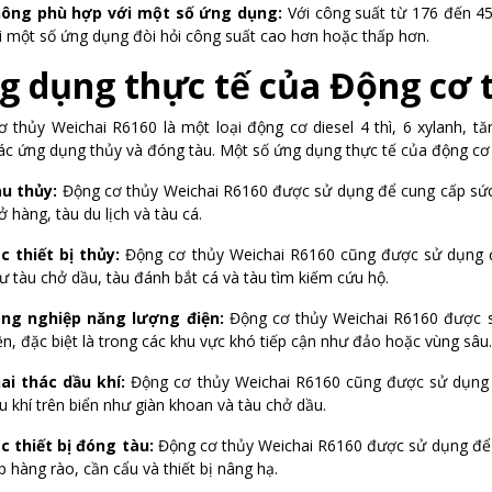
ông phù hợp với một số ứng dụng:
Với công suất từ 176 đến 4
i một số ứng dụng đòi hỏi công suất cao hơn hoặc thấp hơn.
g dụng thực tế của
Động cơ 
 thủy Weichai R6160 là một loại động cơ diesel 4 thì, 6 xylanh, 
ác ứng dụng thủy và đóng tàu. Một số ứng dụng thực tế của động c
u thủy:
Động cơ thủy Weichai R6160 được sử dụng để cung cấp sức 
ở hàng, tàu du lịch và tàu cá.
c thiết bị thủy:
Động cơ thủy Weichai R6160 cũng được sử dụng để
ư tàu chở dầu, tàu đánh bắt cá và tàu tìm kiếm cứu hộ.
ng nghiệp năng lượng điện:
Động cơ thủy Weichai R6160 được 
ện, đặc biệt là trong các khu vực khó tiếp cận như đảo hoặc vùng sâu.
ai thác dầu khí:
Động cơ thủy Weichai R6160 cũng được sử dụng đ
u khí trên biển như giàn khoan và tàu chở dầu.
c thiết bị đóng tàu:
Động cơ thủy Weichai R6160 được sử dụng để c
p hàng rào, cần cẩu và thiết bị nâng hạ.