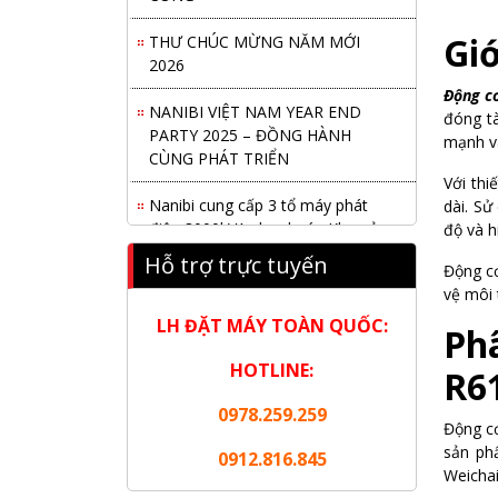
THƯ CHÚC MỪNG NĂM MỚI
Gi
2026
Động c
NANIBI VIỆT NAM YEAR END
đóng tà
PARTY 2025 – ĐỒNG HÀNH
mạnh và
CÙNG PHÁT TRIỂN
Với thi
Nanibi cung cấp 3 tổ máy phát
dài. Sử
điện 3000kVA cho dự án Kho cảng
độ và h
Cái Mép LNG
Hỗ trợ trực tuyến
Động cơ
Hội nghị tổng kết công tác năm
vệ môi 
2025 và triển khai nhiệm vụ năm
LH ĐẶT MÁY TOÀN QUỐC:
Ph
2026 do chi hội tàu du lịch Hạ
Long
HOTLINE:
R6
NANIBI khai trương văn phòng
0978.259.259
Động cơ
Ninh Bình & kỷ niệm 15 năm phát
sản ph
triển bền vững
0912.816.845
Weichai