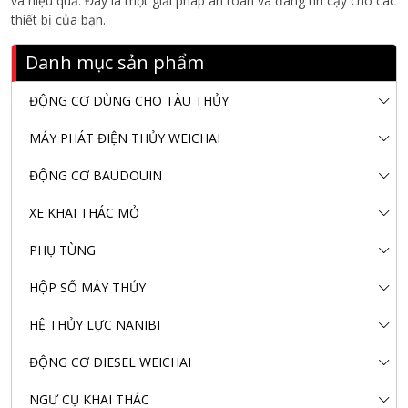
và hiệu quả. Đây là một giải pháp an toàn và đáng tin cậy cho các
thiết bị của bạn.
Danh mục sản phẩm
ĐỘNG CƠ DÙNG CHO TÀU THỦY
MÁY PHÁT ĐIỆN THỦY WEICHAI
ĐỘNG CƠ BAUDOUIN
XE KHAI THÁC MỎ
PHỤ TÙNG
HỘP SỐ MÁY THỦY
HỆ THỦY LỰC NANIBI
ĐỘNG CƠ DIESEL WEICHAI
NGƯ CỤ KHAI THÁC