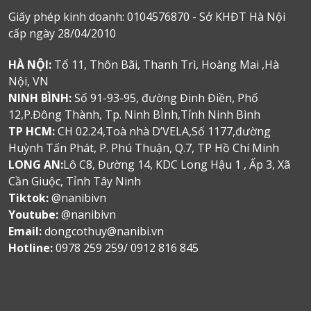
Giấy phép kinh doanh: 0104576870 - Sở KHĐT Hà Nội
cấp ngày 28/04/2010
HÀ NỘI:
Tổ 11, Thôn Bãi, Thanh Trì, Hoàng Mai ,Hà
Nội, VN
NINH BÌNH:
Số 91-93-95, đường Đinh Điền, Phố
12,P.Đông Thành, Tp. Ninh BÌnh,Tỉnh Ninh Bình
TP HCM:
CH 02.24,Toà nhà D’VELA,Số 1177,đường
Huỳnh Tấn Phát, P. Phú Thuận, Q.7, TP Hồ Chí Minh
LONG AN:
Lô C8, Đường 14, KDC Long Hậu 1 , Ấp 3, Xã
Cần Giuộc, Tỉnh Tây Ninh
Tiktok:
@nanibivn
Youtube:
@nanibivn
Email:
dongcothuy@nanibi.vn
Hotline:
0978 259 259/ 0912 816 845