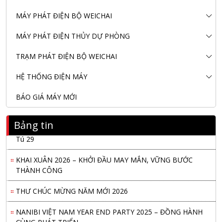
MÁY PHÁT ĐIỆN BỘ WEICHAI
MÁY PHÁT ĐIỆN THỦY DỰ PHÒNG
TRẠM PHÁT ĐIỆN BỘ WEICHAI
HỆ THỐNG ĐIỆN MÁY
BÁO GIÁ MÁY MỚI
Bảng tin
Nanibi Cung Cấp Động Cơ Weichai Cho Tàu Vận Tải Minh
Tú 29
KHAI XUÂN 2026 – KHỞI ĐẦU MAY MẮN, VỮNG BƯỚC
THÀNH CÔNG
THƯ CHÚC MỪNG NĂM MỚI 2026
NANIBI VIỆT NAM YEAR END PARTY 2025 – ĐỒNG HÀNH
CÙNG PHÁT TRIỂN