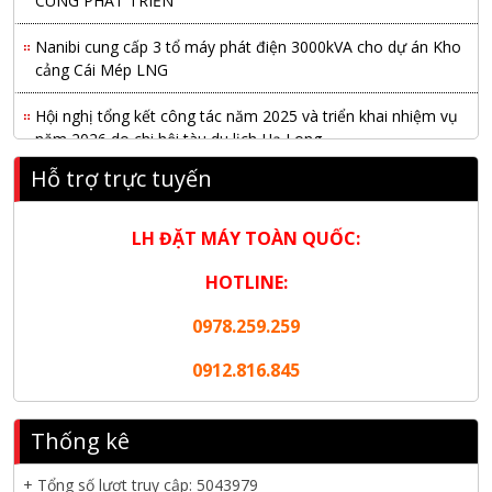
Nanibi cung cấp 3 tổ máy phát điện 3000kVA cho dự án Kho
cảng Cái Mép LNG
Hội nghị tổng kết công tác năm 2025 và triển khai nhiệm vụ
năm 2026 do chi hội tàu du lịch Hạ Long
Hỗ trợ trực tuyến
NANIBI khai trương văn phòng Ninh Bình & kỷ niệm 15 năm
phát triển bền vững
LH ĐẶT MÁY TOÀN QUỐC:
Tập đoàn Công nghiệp nặng Sơn Đông tổ chức Hội nghị đối
tác toàn cầu tại Jakarta
HOTLINE:
Nanibi Cung Cấp Động Cơ Weichai Cho Tàu Vận Tải Minh
0978.259.259
Tú 29
0912.816.845
KHAI XUÂN 2026 – KHỞI ĐẦU MAY MẮN, VỮNG BƯỚC
THÀNH CÔNG
Thống kê
THƯ CHÚC MỪNG NĂM MỚI 2026
+ Tổng số lượt truy cập:
5043979