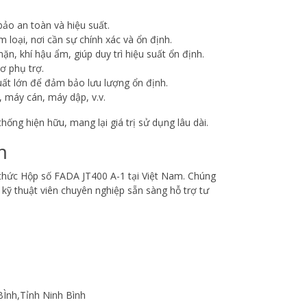
bảo an toàn và hiệu suất.
m loại, nơi cần sự chính xác và ổn định.
ặn, khí hậu ẩm, giúp duy trì hiệu suất ổn định.
ơ phụ trợ.
ất lớn để đảm bảo lưu lượng ổn định.
 máy cán, máy dập, v.v.
ng hiện hữu, mang lại giá trị sử dụng lâu dài.
m
thức Hộp số FADA JT400 A-1 tại Việt Nam. Chúng
ỹ thuật viên chuyên nghiệp sẵn sàng hỗ trợ tư
BÌnh,Tỉnh Ninh Bình