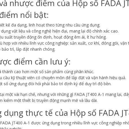
và nhược điểm của Hộp số FADA J
điểm nổi bật:
iết kế đa dạng, linh hoạt theo từng nhu cầu ứng dụng.
 dụng vật liệu và công nghệ hiện đại, mang lại độ chính xác cao.
ệu suất truyền động ổn định, hoạt động êm ái, ít hư hỏng.
ù hợp với nhiều lĩnh vực công nghiệp: sản xuất, cơ khí, đóng gói, vận 
 bảo trì, lắp đặt nhanh chóng.
ợc điểm cần lưu ý:
á thành cao hơn một số sản phẩm cùng phân khúc.
u cầu kỹ thuật viên có chuyên môn để lắp đặt và vận hành hiệu quả.
t số ứng dụng đòi hỏi phải bảo trì định kỳ để duy trì độ bền.
tại một vài hạn chế, nhưng với những gì FADA JT400 A-1 mang lại, đ
m kiếm một thiết bị truyền động mạnh mẽ và lâu dài.
 dụng thực tế của Hộp số FADA JT
FADA JT400 A-1 được ứng dụng trong nhiều lĩnh vực công nghiệp nhờ 
khắc nghiệt: