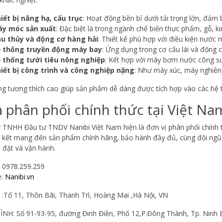
iết bị nâng hạ, cẩu trục
: Hoạt động bền bỉ dưới tải trọng lớn, đảm 
y móc sản xuất
: Đặc biệt là trong ngành chế biến thực phẩm, gỗ, ki
u thủy và động cơ hàng hải
: Thiết kế phù hợp với điều kiện nước m
 thống truyền động máy bay
: Ứng dụng trong cơ cấu lái và động c
 thống tưới tiêu nông nghiệp
: Kết hợp với máy bơm nước công su
iết bị công trình và công nghiệp nặng
: Như máy xúc, máy nghiền,
g tương thích cao giúp sản phẩm dễ dàng được tích hợp vào các hệ thố
 phân phối chính thức tại Việt Na
 TNHH Đầu tư TNDV Nanibi Việt Nam hiện là đơn vị phân phối chính 
 kết mang đến sản phẩm chính hãng, bảo hành đầy đủ, cùng đội ngũ k
p đặt và vận hành.
: 0978.259.259
e:
Nanibi.vn
:Tổ 11, Thôn Bãi, Thanh Trì, Hoàng Mai ,Hà Nội, VN
NH: Số 91-93-95, đường Đinh Điền, Phố 12,P.Đông Thành, Tp. Ninh 