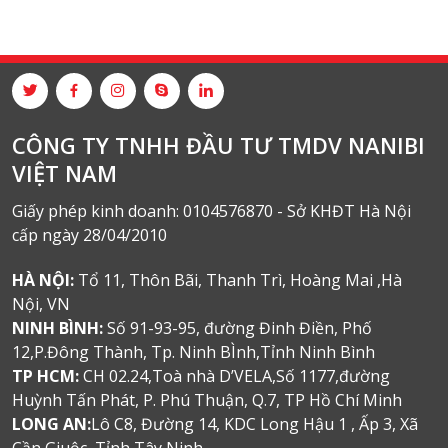
CÔNG TY TNHH ĐẦU TƯ TMDV NANIBI
VIỆT NAM
Giấy phép kinh doanh: 0104576870 - Sở KHĐT Hà Nội
cấp ngày 28/04/2010
HÀ NỘI:
Tổ 11, Thôn Bãi, Thanh Trì, Hoàng Mai ,Hà
Nội, VN
NINH BÌNH:
Số 91-93-95, đường Đinh Điền, Phố
12,P.Đông Thành, Tp. Ninh BÌnh,Tỉnh Ninh Bình
TP HCM:
CH 02.24,Toà nhà D’VELA,Số 1177,đường
Huỳnh Tấn Phát, P. Phú Thuận, Q.7, TP Hồ Chí Minh
LONG AN:
Lô C8, Đường 14, KDC Long Hậu 1 , Ấp 3, Xã
Cần Giuộc, Tỉnh Tây Ninh