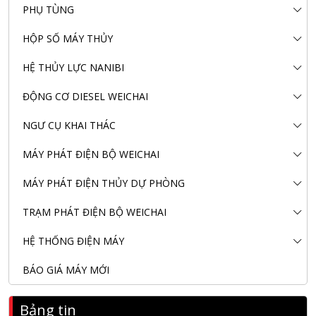
PHỤ TÙNG
HỘP SỐ MÁY THỦY
HỆ THỦY LỰC NANIBI
ĐỘNG CƠ DIESEL WEICHAI
NGƯ CỤ KHAI THÁC
MÁY PHÁT ĐIỆN BỘ WEICHAI
MÁY PHÁT ĐIỆN THỦY DỰ PHÒNG
TRẠM PHÁT ĐIỆN BỘ WEICHAI
HỆ THỐNG ĐIỆN MÁY
BÁO GIÁ MÁY MỚI
Bảng tin
Nanibi Cung Cấp Động Cơ Weichai Cho Tàu Vận Tải Minh