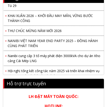
Tú 29
KHAI XUÂN 2026 – KHỞI ĐẦU MAY MẮN, VỮNG BƯỚC
THÀNH CÔNG
THƯ CHÚC MỪNG NĂM MỚI 2026
NANIBI VIỆT NAM YEAR END PARTY 2025 – ĐỒNG HÀNH
CÙNG PHÁT TRIỂN
Nanibi cung cấp 3 tổ máy phát điện 3000kVA cho dự án Kho
cảng Cái Mép LNG
Hội nghị tổng kết công tác năm 2025 và triển khai nhiệm vụ
năm 2026 do chi hội tàu du lịch Hạ Long
Hỗ trợ trực tuyến
NANIBI khai trương văn phòng Ninh Bình & kỷ niệm 15 năm
phát triển bền vững
LH ĐẶT MÁY TOÀN QUỐC:
Tập đoàn Công nghiệp nặng Sơn Đông tổ chức Hội nghị đối
tác toàn cầu tại Jakarta
HOTLINE: