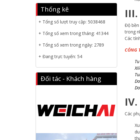
Đông tổ chức Hội nghị đối tác
Thống kê
III
toàn cầu tại Jakarta
+ Tổng số lượt truy cập:
5038468
Nanibi Cung Cấp Động Cơ Weichai
Độ bền 
Cho Tàu Vận Tải Minh Tú 29
trong n
+ Tổng số xem trong tháng: 41344
Các tín
KHAI XUÂN 2026 – KHỞI ĐẦU
+ Tổng số xem trong ngày: 2789
CÔNG T
MAY MẮN, VỮNG BƯỚC THÀNH
+ Đang trực tuyến: 54
CÔNG
Tu
Xi
THƯ CHÚC MỪNG NĂM MỚI
Tu
Đối tác - Khách hàng
2026
Do
Do
NANIBI VIỆT NAM YEAR END
PARTY 2025 – ĐỒNG HÀNH
IV.
CÙNG PHÁT TRIỂN
Các phụ
Nanibi cung cấp 3 tổ máy phát
điện 3000kVA cho dự án Kho cảng
Xu
Cái Mép LNG
du
th