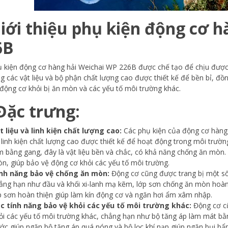
Giới thiệu phụ kiện động cơ 
6B
 kiện động cơ hàng hải Weichai WP 226B được chế tạo để chịu được
g các vật liệu và bộ phận chất lượng cao được thiết kế để bền bỉ, đồ
động cơ khỏi bị ăn mòn và các yếu tố môi trường khác.
 Đặc trưng:
t liệu và linh kiện chất lượng cao:
Các phụ kiện của động cơ hàng 
 linh kiện chất lượng cao được thiết kế để hoạt động trong môi trường
m bằng gang, đây là vật liệu bền và chắc, có khả năng chống ăn mòn
n, giúp bảo vệ động cơ khỏi các yếu tố môi trường.
nh năng bảo vệ chống ăn mòn:
Động cơ cũng được trang bị một số 
ẳng hạn như đầu và khối xi-lanh mạ kẽm, lớp sơn chống ăn mòn hoàn
p sơn hoàn thiện giúp làm kín động cơ và ngăn hơi ẩm xâm nhập.
c tính năng bảo vệ khỏi các yếu tố môi trường khác:
Động cơ cũ
ỏi các yếu tố môi trường khác, chẳng hạn như bộ tăng áp làm mát bằ
ớc giúp ngăn bộ tăng áp quá nóng và bộ lọc khí nạp giúp ngăn bụi 