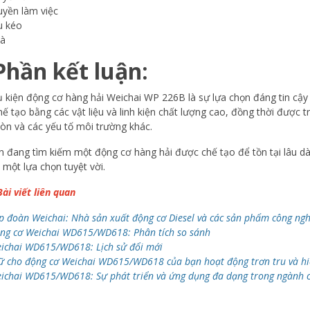
uyền làm việc
u kéo
à
Phần kết luận:
 kiện động cơ hàng hải Weichai WP 226B là sự lựa chọn đáng tin cậy
ế tạo bằng các vật liệu và linh kiện chất lượng cao, đồng thời được t
òn và các yếu tố môi trường khác.
 đang tìm kiếm một động cơ hàng hải được chế tạo để tồn tại lâu dà
 một lựa chọn tuyệt vời.
ài viết liên quan
p đoàn Weichai: Nhà sản xuất động cơ Diesel và các sản phẩm công ng
ng cơ Weichai WD615/WD618: Phân tích so sánh
ichai WD615/WD618: Lịch sử đổi mới
ữ cho động cơ Weichai WD615/WD618 của bạn hoạt động trơn tru và h
ichai WD615/WD618: Sự phát triển và ứng dụng đa dạng trong ngành 