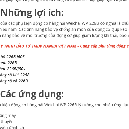
. Những lợi ích:
của các phụ kiện động cơ hàng hải Weichai WP 226B có ​​nghĩa là chú
hiều năm. Các tính năng bảo vệ chống ăn mòn của động cơ giúp kéo d
h năng bảo vệ môi trường của động cơ giúp giảm lượng khí thải, bảo 
Y TNHH ĐẦU TƯ TMDV NANIBI VIỆT NAM - Cung cấp phụ tùng động 
 bô 226B-J60S
lanh 226B
bor 226B/J50s
ăng cổ hút 226B
ăng cổ xả 226B
 Các ứng dụng:
 kiện động cơ hàng hải Weichai WP 226B lý tưởng cho nhiều ứng dụn
ồng máy
 thuyền
uyền đánh cá