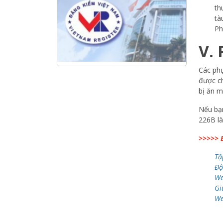
Hội nghị tổng kết công tác năm
th
2025 và triển khai nhiệm vụ năm
tà
2026 do chi hội tàu du lịch Hạ
Ph
Long
V. 
NANIBI khai trương văn phòng
Ninh Bình & kỷ niệm 15 năm phát
Các phụ
triển bền vững
được ch
bị ăn m
Tập đoàn Công nghiệp nặng Sơn
Đông tổ chức Hội nghị đối tác
Nếu bạn
toàn cầu tại Jakarta
226B là
>>>>> B
Tậ
Độ
We
Gi
We