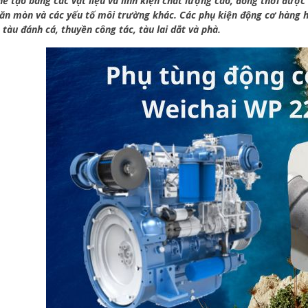
ế tạo bằng các vật liệu và linh kiện chất lượng cao, đồng thời được
 ăn mòn và các yếu tố môi trường khác. Các phụ kiện động cơ hàng
 tàu đánh cá, thuyền công tác, tàu lai dắt và phà.