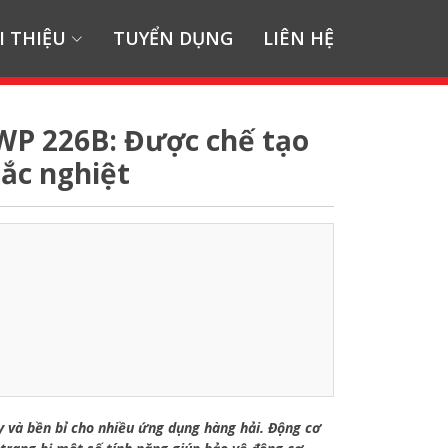
I THIỆU
TUYỂN DỤNG
LIÊN HỆ
 WP 226B: Được chế tạo
hắc nghiệt
y và bền bỉ cho nhiều ứng dụng hàng hải. Động cơ