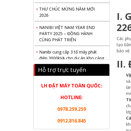
THƯ CHÚC MỪNG NĂM MỚI
I. 
2026
22
NANIBI VIỆT NAM YEAR END
PARTY 2025 – ĐỒNG HÀNH
CÙNG PHÁT TRIỂN
Các phụ
tạo bằn
Nanibi cung cấp 3 tổ máy phát
bảo vệ 
điện 3000kVA cho dự án Kho cảng
II.
Cái Mép LNG
Hỗ trợ trực tuyến
Hội nghị tổng kết công tác năm
Vậ
2025 và triển khai nhiệm vụ năm
và
LH ĐẶT MÁY TOÀN QUỐC:
2026 do chi hội tàu du lịch Hạ
là
Long
mò
HOTLINE:
Tí
NANIBI khai trương văn phòng
ch
0978.259.259
Ninh Bình & kỷ niệm 15 năm phát
lớ
triển bền vững
Cá
0912.816.845
kh
Tập đoàn Công nghiệp nặng Sơn
nư