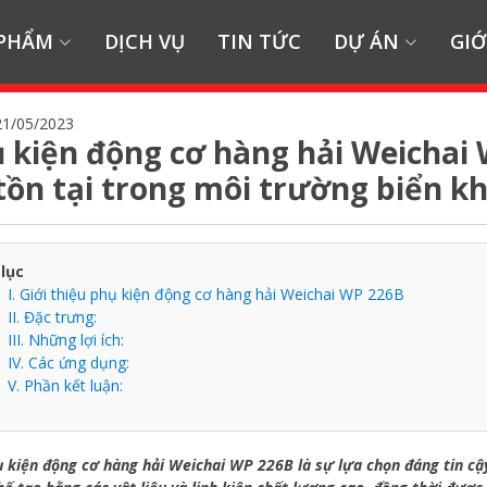
 PHẨM
DỊCH VỤ
TIN TỨC
DỰ ÁN
GIỚ
21/05/2023
 kiện động cơ hàng hải Weichai
tồn tại trong môi trường biển k
lục
I. Giới thiệu phụ kiện động cơ hàng hải Weichai WP 226B
II. Đặc trưng:
III. Những lợi ích:
IV. Các ứng dụng:
V. Phần kết luận:
 kiện động cơ hàng hải Weichai WP 226B là sự lựa chọn đáng tin cậ