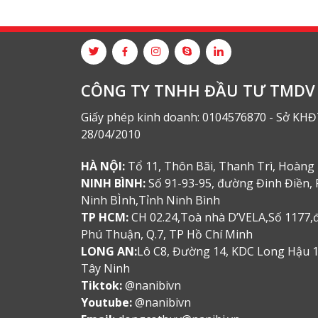
CÔNG TY TNHH ĐẦU TƯ TMDV 
Giấy phép kinh doanh: 0104576870 - Sở KHĐ
28/04/2010
HÀ NỘI:
Tổ 11, Thôn Bãi, Thanh Trì, Hoàng 
NINH BÌNH:
Số 91-93-95, đường Đinh Điền, 
Ninh BÌnh,Tỉnh Ninh Bình
TP HCM:
CH 02.24,Toà nhà D’VELA,Số 1177,
Phú Thuận, Q.7, TP Hồ Chí Minh
LONG AN:
Lô C8, Đường 14, KDC Long Hậu 1 
Tây Ninh
Tiktok:
@nanibivn
Youtube:
@nanibivn