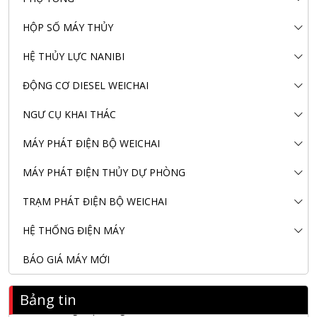
HỘP SỐ MÁY THỦY
HỆ THỦY LỰC NANIBI
ĐỘNG CƠ DIESEL WEICHAI
NGƯ CỤ KHAI THÁC
MÁY PHÁT ĐIỆN BỘ WEICHAI
MÁY PHÁT ĐIỆN THỦY DỰ PHÒNG
TRẠM PHÁT ĐIỆN BỘ WEICHAI
HỆ THỐNG ĐIỆN MÁY
BÁO GIÁ MÁY MỚI
Bảng tin
Nanibi Cung Cấp Động Cơ Weichai Cho Tàu Vận Tải Minh