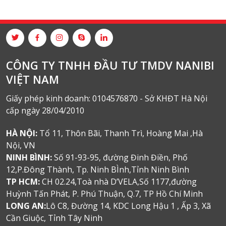
CÔNG TY TNHH ĐẦU TƯ TMDV NANIBI
VIỆT NAM
Giấy phép kinh doanh: 0104576870 - Sở KHĐT Hà Nội
cấp ngày 28/04/2010
HÀ NỘI:
Tổ 11, Thôn Bãi, Thanh Trì, Hoàng Mai ,Hà
Nội, VN
NINH BÌNH:
Số 91-93-95, đường Đinh Điền, Phố
12,P.Đông Thành, Tp. Ninh BÌnh,Tỉnh Ninh Bình
TP HCM:
CH 02.24,Toà nhà D’VELA,Số 1177,đường
Huỳnh Tấn Phát, P. Phú Thuận, Q.7, TP Hồ Chí Minh
LONG AN:
Lô C8, Đường 14, KDC Long Hậu 1 , Ấp 3, Xã
Cần Giuộc, Tỉnh Tây Ninh