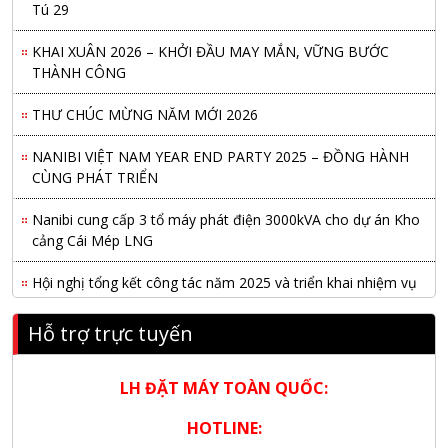
Tú 29
KHAI XUÂN 2026 – KHỞI ĐẦU MAY MẮN, VỮNG BƯỚC
THÀNH CÔNG
THƯ CHÚC MỪNG NĂM MỚI 2026
NANIBI VIỆT NAM YEAR END PARTY 2025 – ĐỒNG HÀNH
CÙNG PHÁT TRIỂN
Nanibi cung cấp 3 tổ máy phát điện 3000kVA cho dự án Kho
cảng Cái Mép LNG
Hội nghị tổng kết công tác năm 2025 và triển khai nhiệm vụ
năm 2026 do chi hội tàu du lịch Hạ Long
Hỗ trợ trực tuyến
NANIBI khai trương văn phòng Ninh Bình & kỷ niệm 15 năm
phát triển bền vững
LH ĐẶT MÁY TOÀN QUỐC:
Tập đoàn Công nghiệp nặng Sơn Đông tổ chức Hội nghị đối
tác toàn cầu tại Jakarta
HOTLINE: