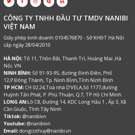
CÔNG TY TNHH ĐẦU TƯ TMDV NANIBI
VIỆT NAM
Giấy phép kinh doanh: 0104576870 - Sở KHĐT Hà Nội
cấp ngày 28/04/2010
HÀ NỘI:
Tổ 11, Thôn Bãi, Thanh Trì, Hoàng Mai ,Hà
Nội, VN
NINH BÌNH:
Số 91-93-95, đường Đinh Điền, Phố
12,P.Đông Thành, Tp. Ninh BÌnh,Tỉnh Ninh Bình
TP HCM:
CH 02.24,Toà nhà D’VELA,Số 1177,đường
Huỳnh Tấn Phát, P. Phú Thuận, Q.7, TP Hồ Chí Minh
LONG AN:
Lô C8, Đường 14, KDC Long Hậu 1 , Ấp 3, Xã
Cần Giuộc, Tỉnh Tây Ninh
Tiktok:
@nanibivn
Youtube:
@nanibivn
Email:
dongcothuy@nanibi.vn