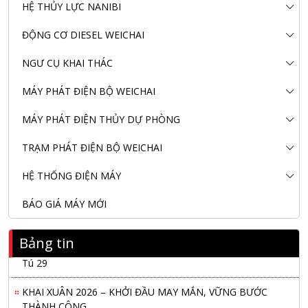
HỆ THỦY LỰC NANIBI
ĐỘNG CƠ DIESEL WEICHAI
NGƯ CỤ KHAI THÁC
MÁY PHÁT ĐIỆN BỘ WEICHAI
MÁY PHÁT ĐIỆN THỦY DỰ PHÒNG
TRẠM PHÁT ĐIỆN BỘ WEICHAI
HỆ THỐNG ĐIỆN MÁY
BÁO GIÁ MÁY MỚI
Bảng tin
Nanibi Cung Cấp Động Cơ Weichai Cho Tàu Vận Tải Minh
Tú 29
KHAI XUÂN 2026 – KHỞI ĐẦU MAY MẮN, VỮNG BƯỚC
THÀNH CÔNG