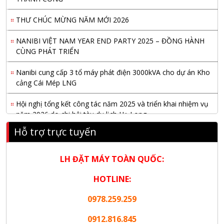
THƯ CHÚC MỪNG NĂM MỚI 2026
NANIBI VIỆT NAM YEAR END PARTY 2025 – ĐỒNG HÀNH
CÙNG PHÁT TRIỂN
Nanibi cung cấp 3 tổ máy phát điện 3000kVA cho dự án Kho
cảng Cái Mép LNG
Hội nghị tổng kết công tác năm 2025 và triển khai nhiệm vụ
năm 2026 do chi hội tàu du lịch Hạ Long
Hỗ trợ trực tuyến
NANIBI khai trương văn phòng Ninh Bình & kỷ niệm 15 năm
phát triển bền vững
LH ĐẶT MÁY TOÀN QUỐC:
Tập đoàn Công nghiệp nặng Sơn Đông tổ chức Hội nghị đối
tác toàn cầu tại Jakarta
HOTLINE:
Nanibi Cung Cấp Động Cơ Weichai Cho Tàu Vận Tải Minh
0978.259.259
Tú 29
0912.816.845