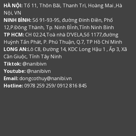
HÀ NỘI:
Tổ 11, Thôn Bãi, Thanh Trì, Hoàng Mai ,Hà
Nội, VN
NINH BÌNH:
Số 91-93-95, đường Đinh Điền, Phố
12,P.Đông Thành, Tp. Ninh BÌnh,Tỉnh Ninh Bình
TP HCM:
CH 02.24,Toà nhà D’VELA,Số 1177,đường
Huỳnh Tấn Phát, P. Phú Thuận, Q.7, TP Hồ Chí Minh
LONG AN:
Lô C8, Đường 14, KDC Long Hậu 1 , Ấp 3, Xã
Cần Giuộc, Tỉnh Tây Ninh
Tiktok:
@nanibivn
Youtube:
@nanibivn
Email:
dongcothuy@nanibi.vn
Hotline:
0978 259 259/ 0912 816 845