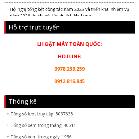
Hội nghị tổng kết công tác năm 2025 và triển khai nhiệm vụ
năm 2026 do chi hội tàu du lịch Hạ Long
Hỗ trợ trực tuyến
NANIBI khai trương văn phòng Ninh Bình & kỷ niệm 15 năm
phát triển bền vững
LH ĐẶT MÁY TOÀN QUỐC:
Tập đoàn Công nghiệp nặng Sơn Đông tổ chức Hội nghị đối
tác toàn cầu tại Jakarta
HOTLINE:
Nanibi Cung Cấp Động Cơ Weichai Cho Tàu Vận Tải Minh
0978.259.259
Tú 29
0912.816.845
KHAI XUÂN 2026 – KHỞI ĐẦU MAY MẮN, VỮNG BƯỚC
THÀNH CÔNG
Thống kê
THƯ CHÚC MỪNG NĂM MỚI 2026
+ Tổng số lượt truy cập:
5037635
NANIBI VIỆT NAM YEAR END PARTY 2025 – ĐỒNG HÀNH
CÙNG PHÁT TRIỂN
+ Tổng số xem trong tháng: 40511
+ Tổng số xem trong ngày: 1956
Nanibi cung cấp 3 tổ máy phát điện 3000kVA cho dự án Kho