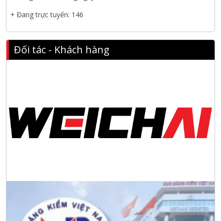
cảng Cái Mép LNG
+ Đang trực tuyến: 146
Hội nghị tổng kết công tác năm 2025 và triển khai nhiệm vụ
năm 2026 do chi hội tàu du lịch Hạ Long
Đối tác - Khách hàng
NANIBI khai trương văn phòng Ninh Bình & kỷ niệm 15 năm
phát triển bền vững
Tập đoàn Công nghiệp nặng Sơn Đông tổ chức Hội nghị đối
tác toàn cầu tại Jakarta