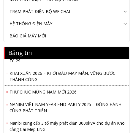
TRẠM PHÁT ĐIỆN BỘ WEICHAI
HỆ THỐNG ĐIỆN MÁY
BÁO GIÁ MÁY MỚI
Bảng tin
Nanibi Cung Cấp Động Cơ Weichai Cho Tàu Vận Tải Minh
Tú 29
KHAI XUÂN 2026 – KHỞI ĐẦU MAY MẮN, VỮNG BƯỚC
THÀNH CÔNG
THƯ CHÚC MỪNG NĂM MỚI 2026
NANIBI VIỆT NAM YEAR END PARTY 2025 – ĐỒNG HÀNH
CÙNG PHÁT TRIỂN
Nanibi cung cấp 3 tổ máy phát điện 3000kVA cho dự án Kho
cảng Cái Mép LNG