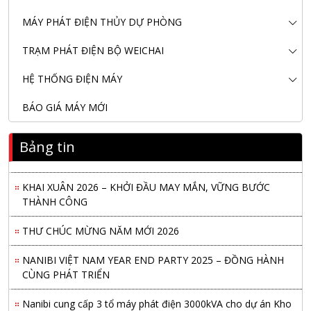
MÁY PHÁT ĐIỆN THỦY DỰ PHÒNG
TRẠM PHÁT ĐIỆN BỘ WEICHAI
HỆ THỐNG ĐIỆN MÁY
BÁO GIÁ MÁY MỚI
Nanibi Cung Cấp Động Cơ Weichai Cho Tàu Vận Tải Minh
Bảng tin
Tú 29
KHAI XUÂN 2026 – KHỞI ĐẦU MAY MẮN, VỮNG BƯỚC
THÀNH CÔNG
THƯ CHÚC MỪNG NĂM MỚI 2026
NANIBI VIỆT NAM YEAR END PARTY 2025 – ĐỒNG HÀNH
CÙNG PHÁT TRIỂN
Nanibi cung cấp 3 tổ máy phát điện 3000kVA cho dự án Kho