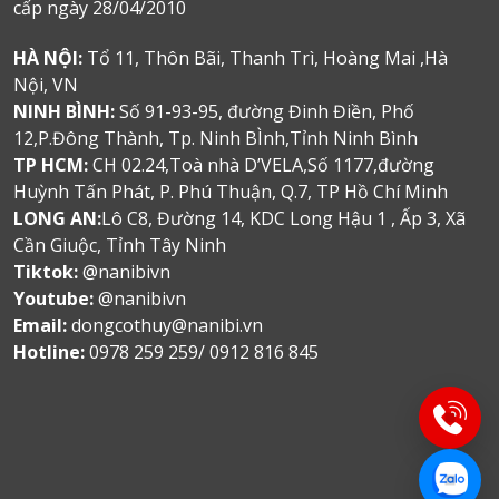
cấp ngày 28/04/2010
HÀ NỘI:
Tổ 11, Thôn Bãi, Thanh Trì, Hoàng Mai ,Hà
Nội, VN
NINH BÌNH:
Số 91-93-95, đường Đinh Điền, Phố
12,P.Đông Thành, Tp. Ninh BÌnh,Tỉnh Ninh Bình
TP HCM:
CH 02.24,Toà nhà D’VELA,Số 1177,đường
Huỳnh Tấn Phát, P. Phú Thuận, Q.7, TP Hồ Chí Minh
LONG AN:
Lô C8, Đường 14, KDC Long Hậu 1 , Ấp 3, Xã
Cần Giuộc, Tỉnh Tây Ninh
Tiktok:
@nanibivn
Youtube:
@nanibivn
Email:
dongcothuy@nanibi.vn
Hotline:
0978 259 259/ 0912 816 845