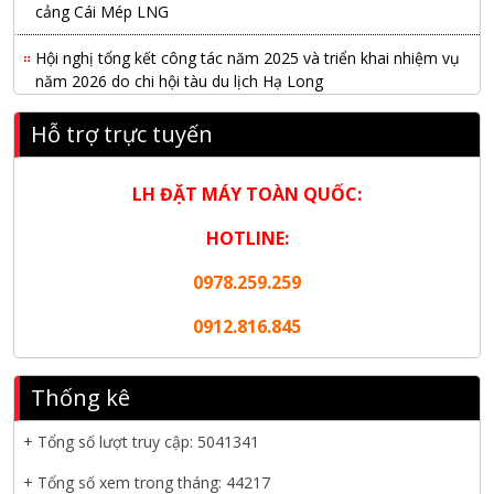
cảng Cái Mép LNG
Hội nghị tổng kết công tác năm 2025 và triển khai nhiệm vụ
năm 2026 do chi hội tàu du lịch Hạ Long
NANIBI khai trương văn phòng Ninh Bình & kỷ niệm 15 năm
Hỗ trợ trực tuyến
phát triển bền vững
LH ĐẶT MÁY TOÀN QUỐC:
Tập đoàn Công nghiệp nặng Sơn Đông tổ chức Hội nghị đối
tác toàn cầu tại Jakarta
HOTLINE:
Nanibi Cung Cấp Động Cơ Weichai Cho Tàu Vận Tải Minh
0978.259.259
Tú 29
0912.816.845
KHAI XUÂN 2026 – KHỞI ĐẦU MAY MẮN, VỮNG BƯỚC
THÀNH CÔNG
Thống kê
THƯ CHÚC MỪNG NĂM MỚI 2026
+ Tổng số lượt truy cập:
5041341
NANIBI VIỆT NAM YEAR END PARTY 2025 – ĐỒNG HÀNH
CÙNG PHÁT TRIỂN
+ Tổng số xem trong tháng: 44217