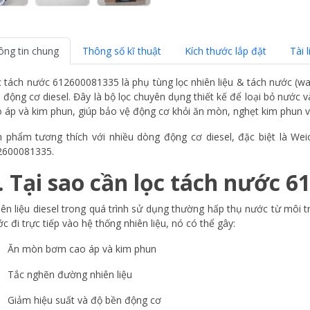
ông tin chung
Thông số kĩ thuật
Kích thước lắp đặt
Tài l
 tách nước 612600081335 là phụ tùng lọc nhiên liệu & tách nước (wa
u động cơ diesel. Đây là bộ lọc chuyên dụng thiết kế để loại bỏ nước v
 áp và kim phun, giúp bảo vệ động cơ khỏi ăn mòn, nghẹt kim phun 
n phẩm tương thích với nhiều dòng động cơ diesel, đặc biệt là W
2600081335.
. Tại sao cần lọc tách nước 
ên liệu diesel trong quá trình sử dụng thường hấp thụ nước từ môi 
c đi trực tiếp vào hệ thống nhiên liệu, nó có thể gây:
Ăn mòn bơm cao áp và kim phun
Tắc nghẽn đường nhiên liệu
Giảm hiệu suất và độ bền động cơ