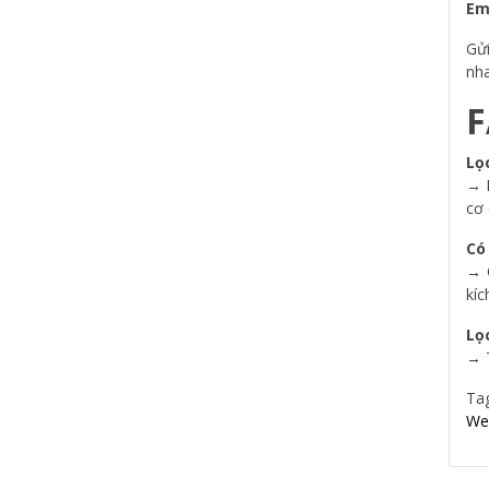
Em
Gử
nha
F
Lọ
→ D
cơ
Có
→ 
kíc
Lọ
→ T
Ta
We