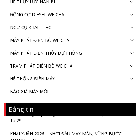
HỆ THỦY LỰC NANIBI
ĐỘNG CƠ DIESEL WEICHAI
NGƯ CỤ KHAI THÁC
MÁY PHÁT ĐIỆN BỘ WEICHAI
MÁY PHÁT ĐIỆN THỦY DỰ PHÒNG
TRẠM PHÁT ĐIỆN BỘ WEICHAI
HỆ THỐNG ĐIỆN MÁY
BÁO GIÁ MÁY MỚI
Bảng tin
Nanibi Cung Cấp Động Cơ Weichai Cho Tàu Vận Tải Minh
Tú 29
KHAI XUÂN 2026 – KHỞI ĐẦU MAY MẮN, VỮNG BƯỚC
THÀNH CÔNG