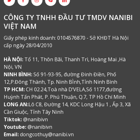
CÔNG TY TNHH ĐẦU TƯ TMDV NANIBI
VIỆT NAM
Giấy phép kinh doanh: 0104576870 - Sở KHĐT Hà Nội
cấp ngày 28/04/2010
HÀ NỘI:
Tổ 11, Thôn Bãi, Thanh Trì, Hoàng Mai ,Hà
Nội, VN
NINH BÌNH:
Số 91-93-95, đường Đinh Điền, Phố
12,P.Đông Thành, Tp. Ninh BÌnh,Tỉnh Ninh Bình
TP HCM:
CH 02.24,Toà nhà D’VELA,Số 1177,đường
Huỳnh Tấn Phát, P. Phú Thuận, Q.7, TP Hồ Chí Minh
LONG AN:
Lô C8, Đường 14, KDC Long Hậu 1 , Ấp 3, Xã
Cần Giuộc, Tỉnh Tây Ninh
Tiktok:
@nanibivn
Youtube:
@nanibivn
Email:
dongcothuy@nanibi.vn