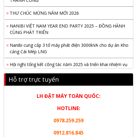
THƯ CHÚC MỪNG NĂM MỚI 2026
NANIBI VIỆT NAM YEAR END PARTY 2025 – ĐỒNG HÀNH
CÙNG PHÁT TRIỂN
Nanibi cung cấp 3 tổ máy phát điện 3000kVA cho dự án Kho
cảng Cái Mép LNG
Hội nghị tổng kết công tác năm 2025 và triển khai nhiệm vụ
năm 2026 do chi hội tàu du lịch Hạ Long
Hỗ trợ trực tuyến
NANIBI khai trương văn phòng Ninh Bình & kỷ niệm 15 năm
phát triển bền vững
LH ĐẶT MÁY TOÀN QUỐC:
Tập đoàn Công nghiệp nặng Sơn Đông tổ chức Hội nghị đối
HOTLINE:
tác toàn cầu tại Jakarta
0978.259.259
Nanibi Cung Cấp Động Cơ Weichai Cho Tàu Vận Tải Minh
Tú 29
0912.816.845