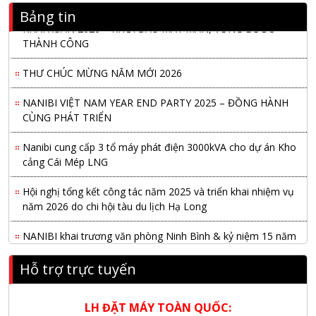
Bảng tin
KHAI XUÂN 2026 – KHỞI ĐẦU MAY MẮN, VỮNG BƯỚC
THÀNH CÔNG
THƯ CHÚC MỪNG NĂM MỚI 2026
NANIBI VIỆT NAM YEAR END PARTY 2025 – ĐỒNG HÀNH
CÙNG PHÁT TRIỂN
Nanibi cung cấp 3 tổ máy phát điện 3000kVA cho dự án Kho
cảng Cái Mép LNG
Hội nghị tổng kết công tác năm 2025 và triển khai nhiệm vụ
năm 2026 do chi hội tàu du lịch Hạ Long
NANIBI khai trương văn phòng Ninh Bình & kỷ niệm 15 năm
phát triển bền vững
Hỗ trợ trực tuyến
Tập đoàn Công nghiệp nặng Sơn Đông tổ chức Hội nghị đối
tác toàn cầu tại Jakarta
LH ĐẶT MÁY TOÀN QUỐC: