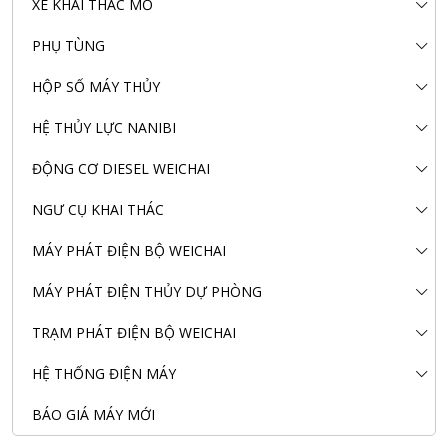
XE KHAI THÁC MỎ
PHỤ TÙNG
HỘP SỐ MÁY THỦY
HỆ THỦY LỰC NANIBI
ĐỘNG CƠ DIESEL WEICHAI
NGƯ CỤ KHAI THÁC
MÁY PHÁT ĐIỆN BỘ WEICHAI
MÁY PHÁT ĐIỆN THỦY DỰ PHÒNG
TRẠM PHÁT ĐIỆN BỘ WEICHAI
HỆ THỐNG ĐIỆN MÁY
BÁO GIÁ MÁY MỚI
Nanibi Cung Cấp Động Cơ Weichai Cho Tàu Vận Tải Minh
Tú 29